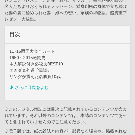
レジェンドレスラー、角界、野球、サッカー、芸能界各方面の有
名人たちよりおくられるメッセージ。満身創痍の身体で立ち続け
た姿の裏に秘められた妻、娘への想い。家族の絆物語。超貴重プ
レゼント大放出。
目次
11･15両国大会全カード
1950～2015激闘史
本人解説付き必殺技BEST10
オカダ＆外道〝毒談〟
リングが震えた名勝負10戦
さらに目次をよむ
※このデジタル雑誌には目次に記載されているコンテンツが含ま
れています。それ以外のコンテンツは、本誌のコンテンツであっ
ても含まれていませんのでご注意ください。
※電子版では、紙の雑誌と内容が一部異なる場合や、掲載されな