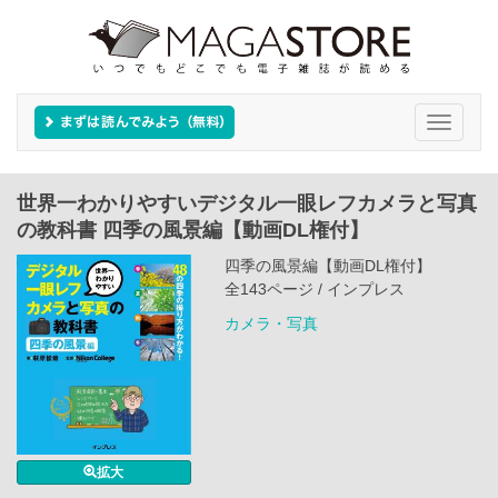
Toggle
navigati
世界一わかりやすいデジタル一眼レフカメラと写真
の教科書 四季の風景編【動画DL権付】
四季の風景編【動画DL権付】
全143ページ / インプレス
カメラ・写真
拡大