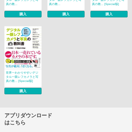
真の教...
真の教...
真の教... [Special版]
購入
購入
購入
世界一わかりやすいデジ
タル一眼レフカメラと写
真の教... [Special版]
購入
アプリダウンロード
はこちら