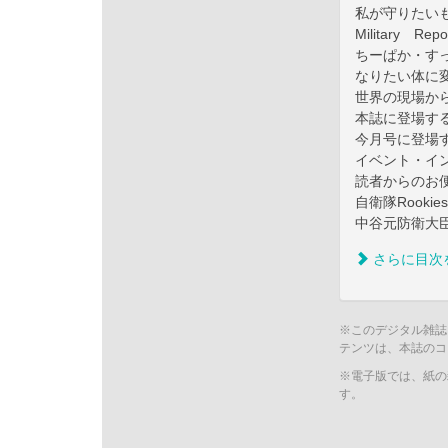
私が守りたいも
Military
ちーぱか・す
なりたい体に
世界の現場か
本誌に登場す
今月号に登場
イベント・イ
読者からのお
自衛隊Rookie
中谷元防衛大
さらに目次
※このデジタル雑誌
テンツは、本誌のコ
※電子版では、紙の
す。