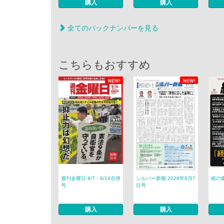
購入
購入
全てのバックナンバーを見る
こちらもおすすめ
NEW!
NEW!
週刊金曜日 8/7・8/14合併
シルバー新報 2026年8月7
紙の爆
号
日号
購入
購入