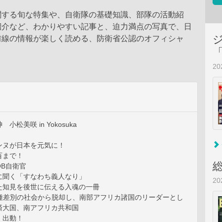
関する旬な特集や、自衛隊の基礎知識、部隊の活動紹
紹介など、わかりやすい記事と、迫力満点の写真で、日
前線の情報が楽しく読める、防衛省公認のオフィシャ
。
2
松美咲 in Yokosuka
ンヌが日本を元気に！
百まで！
B自衛官
に聞く「すなわち義人なり」
2
た知見を後世に伝える入魂の一冊
l 人種差別の社会から脱却し、南部アフリカ諸国のリーダーとし
済大国、南アフリカ共和国
、出動！