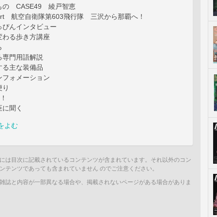
の CASE49 綾戸智恵
 Report 航空自衛隊第603飛行隊 三沢から那覇へ！
っぴんインタビュー
変わる歩き方講座
ら
る専門用語解説
する主な装備品
ンフォメーション
便り
s！
臣に聞く
をよむ
には目次に記載されているコンテンツが含まれています。それ以外のコン
ンテンツであっても含まれていません のでご注意ください。
雑誌と内容が一部異なる場合や、掲載されないページがある場合がありま