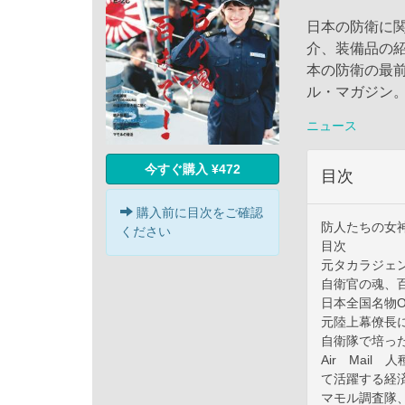
日本の防衛に
介、装備品の
本の防衛の最
ル・マガジン
ニュース
今すぐ購入 ¥472
目次
購入前に目次をご確認
防人たちの女神 小
ください
目次
元タカラジェ
自衛官の魂、
日本全国名物O
元陸上幕僚長
自衛隊で培っ
Air Mai
て活躍する経
マモル調査隊