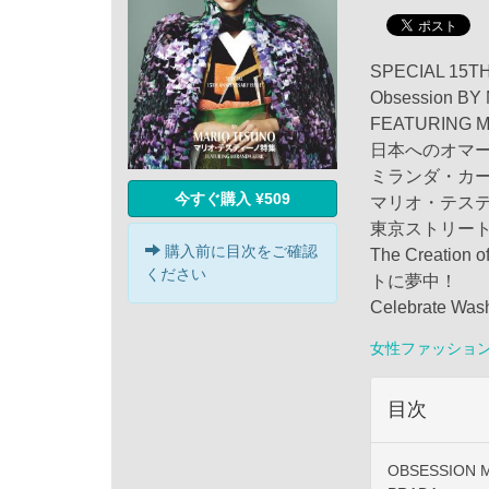
SPECIAL 15T
Obsession
FEATURING 
日本へのオマージュ。
ミランダ・カーの華麗
今すぐ購入 ¥509
マリオ・テス
東京ストリー
購入前に目次をご確認
The Creat
ください
トに夢中！
Celebrate
女性ファッショ
目次
OBSESSION Ma