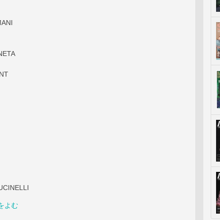
MANI
NETA
ENT
CINELLI
をよむ