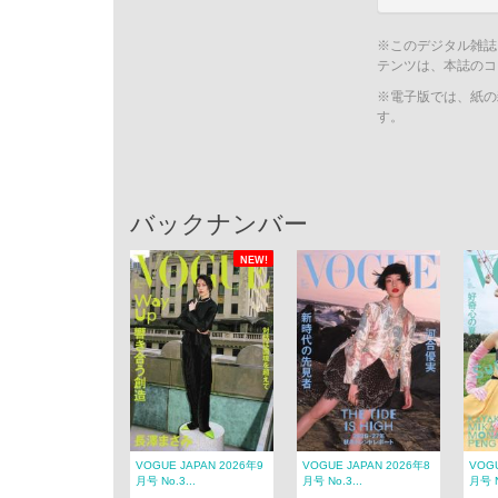
※このデジタル雑誌
テンツは、本誌のコ
※電子版では、紙の
す。
バックナンバー
NEW!
VOGUE JAPAN 2026年9
VOGUE JAPAN 2026年8
VOGU
月号 No.3...
月号 No.3...
月号 N