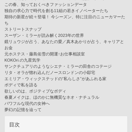
この春、知っておくべきファッションデータ
独自の求心力で時代を創る11組の若きイノベーターたち
期待の新星が続々登場！ 今シーズン、特に注目のニューカマーた
ち
ストリートスナップ
スーザン・ミラーが読み解く2023年の世界
鏡リュウジが占う、あなたの愛／真木あかりが占う、キャリアと
お金
元ホステス・藤島佑雪の開運↑お仕事相談室
KOKOri.の九星気学
サンクチュアリのようなシエナ・ミラーの田舎のコテージ
リタ・オラが惚れ込んだノースロンドンの小邸宅
エミリア・ウィックステッドの“私らしさ”があふれる家
ボディで私を語る
欲しいのは、ポジティブなボディ
春夏メイクは、ほのかに無機質なネオ・ナチュラル
パワフルな現代の女神へ
夢幻の記憶を辿って
目次