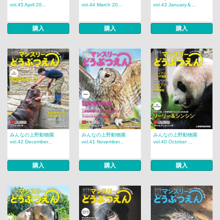
vol.45 April 20...
vol.44 March 20...
vol.43 January＆...
購入
購入
購入
みんなの上野動物園
みんなの上野動物園
みんなの上野動物園
vol.42 December...
vol.41 November...
vol.40 October ...
購入
購入
購入