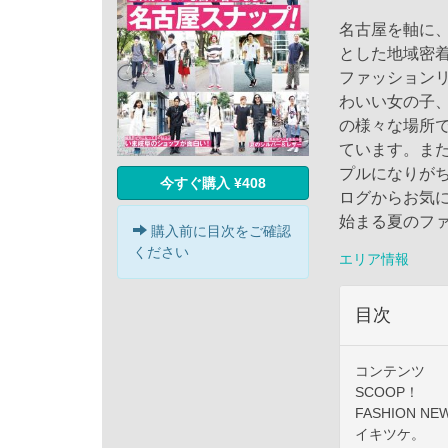
名古屋を軸に
とした地域密
ファッション
わいい女の子
の様々な場所
ています。ま
プルになりが
今すぐ購入 ¥408
ログからお気
始まる夏のフ
購入前に目次をご確認
ください
エリア情報
目次
コンテンツ
SCOOP！
FASHION NE
イキツケ。