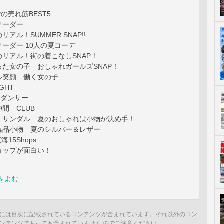
の売れ筋BEST5
リーダー
アル！SUMMER SNAP!!
ーダー 10人の夏コーデ
リアル！街の着こなしSNAP！
た女の子 おしゃれガールズSNAP！
ル笑顔 働く女の子
IGHT
ng！ダンサー
間 CLUB
・サンダル 夏のおしゃれは小物が決め手！
逸品小物 夏のシルバー＆レザー
東海15Shops
ョップが面白い！
をよむ
には目次に記載されているコンテンツが含まれています。それ以外のコン
ンテンツであっても含まれていません のでご注意ください。