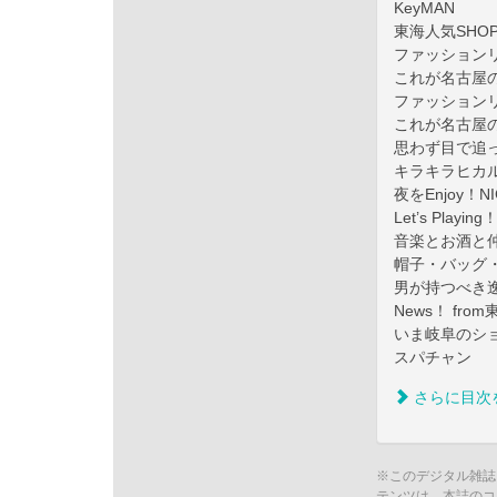
KeyMAN
東海人気SHOP
ファッション
これが名古屋のリ
ファッションリ
これが名古屋の
思わず目で追っ
キラキラヒカ
夜をEnjoy！N
Let’s Playi
音楽とお酒と仲
帽子・バッグ
男が持つべき
News！ from
いま岐阜のシ
スパチャン
さらに目次
※このデジタル雑誌
テンツは、本誌のコ