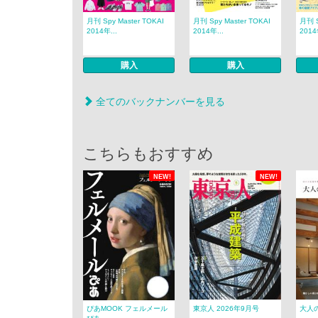
月刊 Spy Master TOKAI
月刊 Spy Master TOKAI
月刊 S
2014年...
2014年...
2014
購入
購入
全てのバックナンバーを見る
こちらもおすすめ
NEW!
NEW!
ぴあMOOK フェルメール
東京人 2026年9月号
大人のt