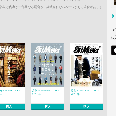
雑誌と内容が一部異なる場合や、掲載されないページがある場合がありま
py Master TOKAI
月刊 Spy Master TOKAI
月刊 Spy Master TOKAI
年...
2015年...
2015年...
購入
購入
購入