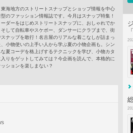
、東海地方のストリートスナップとショップ情報を中心
着型のファッション情報誌です。今月はスナップ特集！
リーダーをはじめストリートスナップに、おしゃれでか
、そして自転車やスケボー、ダンサーにクラブまで、街
でスナップを敢行！名古屋のリアルな着こなしが詰まっ
2
た、小物使いの上手い人から学ぶ夏の小物企画も。シン
ちな夏コーデを格上げするテクニックを学び、小物カタ
に入りをゲットしてみては？今企画を読んで、本格的に
ァッションを楽しまない？
2
WS