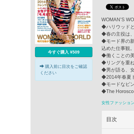
WOMAN’S 
◆ハリウッド
◆春の主役は
◆モード界の
込めた仕事観
今すぐ購入 ¥509
◆働くことの
◆リングを重
購入前に目次をご確認
◆男が語る、
ください
◆2014年春
◆モードなピ
◆The Horo
女性ファッショ
目次