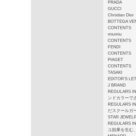
PRADA
GUCCI
Christian Dior
BOTTEGA VE
CONTENTS
miumiu
CONTENTS
FENDI
CONTENTS
PIAGET
CONTENTS
TASAKI
EDITOR’S LE
J BRAND
REGULARS
ンドカラーで
REGULARS
だスクールガ
STAR JEWEL
REGULARS
ユ効果を生む