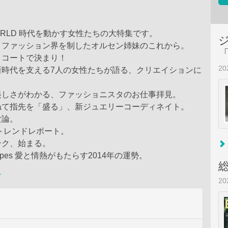
WORLD 時代を動かす女性たちの大特集です。
とファッション界を制したオルセン姉妹のこれから。
、コートで決まり！
2
新時代を支える7人の女性たちが語る、クリエイションに
。
美しさがわかる、ファッショニスタのお仕事拝見。
ねて指先を「盛る」、新ジュエリーコーディネイト。
女論。
夏トレンドレポート。
ンク、始まる。
scopes 愛と情熱がもたらす2014年の運勢。
ン
2