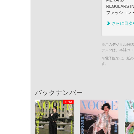
MENARD
REGULARS
ファッション
さらに目次
※このデジタル雑誌
テンツは、本誌のコ
※電子版では、紙の
す。
バックナンバー
NEW!