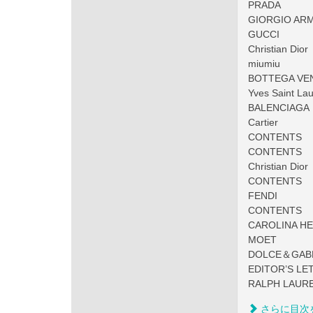
PRADA
GIORGIO AR
GUCCI
Christian Dior
miumiu
BOTTEGA VE
Yves Saint Lau
BALENCIAGA
Cartier
CONTENTS
CONTENTS
Christian Dior
CONTENTS
FENDI
CONTENTS
CAROLINA H
MOET
DOLCE＆GAB
EDITOR’S LE
RALPH LAUR
さらに目次