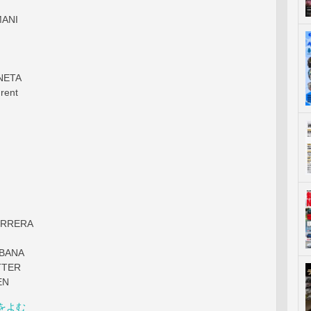
MANI
NETA
rent
ERRERA
BANA
TTER
EN
をよむ