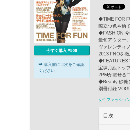
◆TIME FO
際立つ色や柄
◆FASHIO
最旬アウター、
ヴァレンティノ
今すぐ購入 ¥509
2013 FNO
◆FEATUR
購入前に目次をご確認
宝塚月組トップ
ください
2PMが魅せる
◆Beauty 
別冊付録 VOG
女性ファッショ
目次