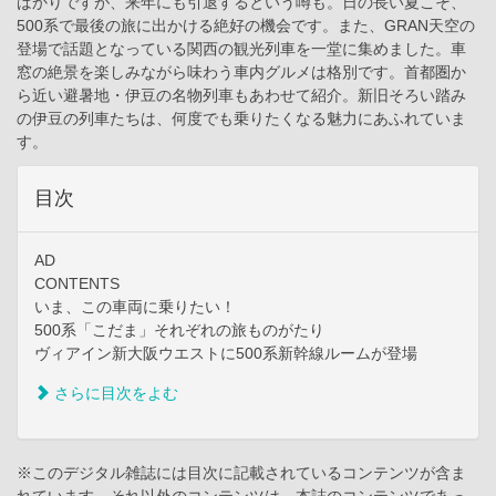
ばかりですが、来年にも引退するという噂も。日の長い夏こそ、
500系で最後の旅に出かける絶好の機会です。また、GRAN天空の
登場で話題となっている関西の観光列車を一堂に集めました。車
窓の絶景を楽しみながら味わう車内グルメは格別です。首都圏か
ら近い避暑地・伊豆の名物列車もあわせて紹介。新旧そろい踏み
の伊豆の列車たちは、何度でも乗りたくなる魅力にあふれていま
す。
目次
AD
CONTENTS
いま、この車両に乗りたい！
500系「こだま」それぞれの旅ものがたり
ヴィアイン新大阪ウエストに500系新幹線ルームが登場
さらに目次をよむ
※このデジタル雑誌には目次に記載されているコンテンツが含ま