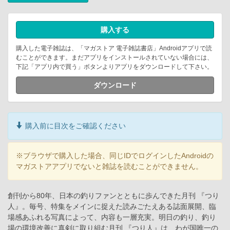
購入する
購入した電子雑誌は、「マガストア 電子雑誌書店」Androidアプリで読
むことができます。まだアプリをインストールされていない場合には、
下記「アプリ内で買う」ボタンよりアプリをダウンロードして下さい。
ダウンロード
購入前に目次をご確認ください
※ブラウザで購入した場合、同じIDでログインしたAndroidの
マガストアアプリでないと雑誌を読むことができません。
創刊から80年、日本の釣りファンとともに歩んできた月刊 『つり
人』。毎号、特集をメインに捉えた読みごたえある誌面展開、臨
場感あふれる写真によって、内容も一層充実。明日の釣り、釣り
場の環境改善に真剣に取り組む月刊 『つり人』は、わが国唯一の