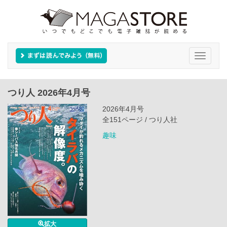
Toggle
navigati
つり人 2026年4月号
2026年4月号
全151ページ / つり人社
趣味
拡大