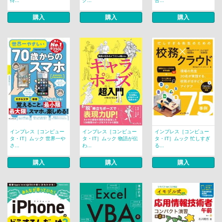
待...
ク...
合...
購入
購入
購入
インプレス［コンピュー
インプレス［コンピュー
インプレス［コンピュー
タ・IT］ムック 世界一や
タ・IT］ムック 物語が伝
タ・IT］ムック 忙しすぎ
さ...
わ...
る...
購入
購入
購入