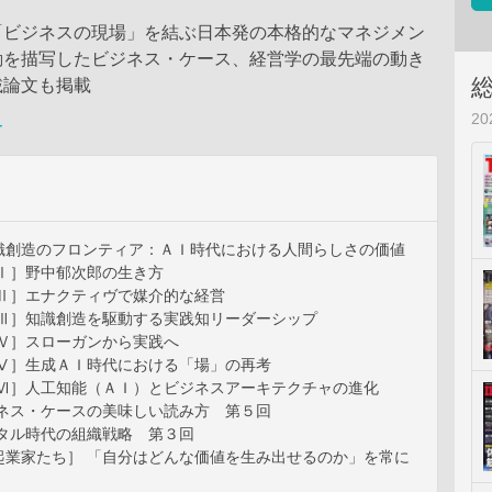
「ビジネスの現場」を結ぶ日本発の本格的なマネジメン
動を描写したビジネス・ケース、経営学の最先端の動き
載論文も掲載
2
ー
識創造のフロンティア：ＡＩ時代における人間らしさの価値
―Ⅰ］野中郁次郎の生き方
―Ⅱ］エナクティヴで媒介的な経営
―Ⅲ］知識創造を駆動する実践知リーダーシップ
―Ⅳ］スローガンから実践へ
―Ⅴ］生成ＡＩ時代における「場」の再考
―Ⅵ］人工知能（ＡＩ）とビジネスアーキテクチャの進化
ジネス・ケースの美味しい読み方 第５回
ジタル時代の組織戦略 第３回
起業家たち］ 「自分はどんな価値を生み出せるのか」を常に