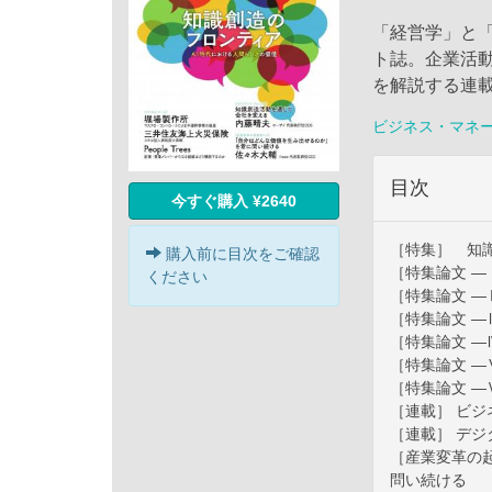
「経営学」と
ト誌。企業活
を解説する連
ビジネス・マネ
目次
今すぐ購入 ¥2640
［特集］ 知
購入前に目次をご確認
［特集論文 
ください
［特集論文 
［特集論文 
［特集論文 
［特集論文 
［特集論文 
［連載］ ビ
［連載］ デ
［産業変革の
問い続ける