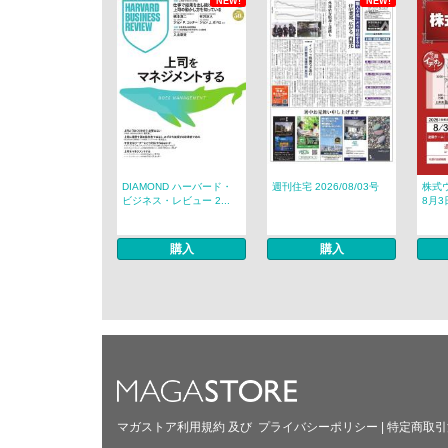
NEW!
NEW!
DIAMOND ハーバード・
週刊住宅 2026/08/03号
株式ウ
ビジネス・レビュー 2...
8月3
購入
購入
マガストア利用規約
及び
プライバシーポリシー
|
特定商取引