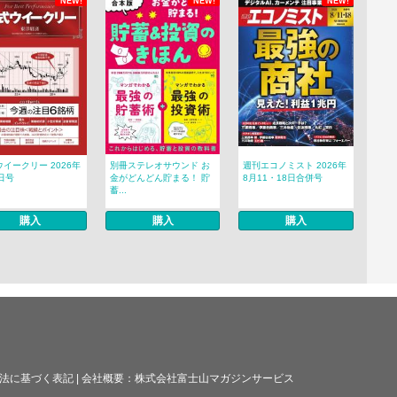
NEW!
NEW!
NEW!
イークリー 2026年
別冊ステレオサウンド お
週刊エコノミスト 2026年
日号
金がどんどん貯まる！ 貯
8月11・18日合併号
蓄...
購入
購入
購入
法に基づく表記
|
会社概要：
株式会社富士山マガジンサービス