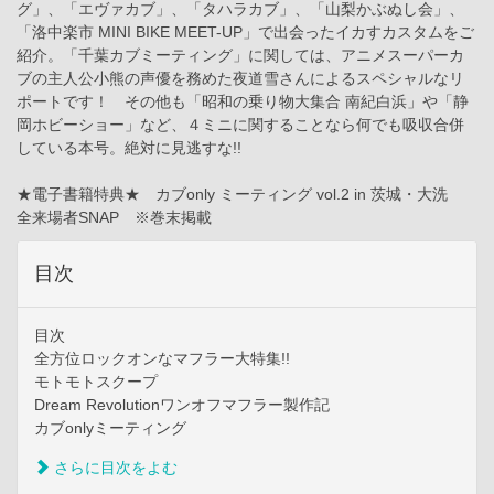
グ」、「エヴァカブ」、「タハラカブ」、「山梨かぶぬし会」、
「洛中楽市 MINI BIKE MEET-UP」で出会ったイカすカスタムをご
紹介。「千葉カブミーティング」に関しては、アニメスーパーカ
ブの主人公小熊の声優を務めた夜道雪さんによるスペシャルなリ
ポートです！ その他も「昭和の乗り物大集合 南紀白浜」や「静
岡ホビーショー」など、４ミニに関することなら何でも吸収合併
している本号。絶対に見逃すな!!
★電子書籍特典★ カブonly ミーティング vol.2 in 茨城・大洗
全来場者SNAP ※巻末掲載
目次
目次
全方位ロックオンなマフラー大特集!!
モトモトスクープ
Dream Revolutionワンオフマフラー製作記
カブonlyミーティング
さらに目次をよむ