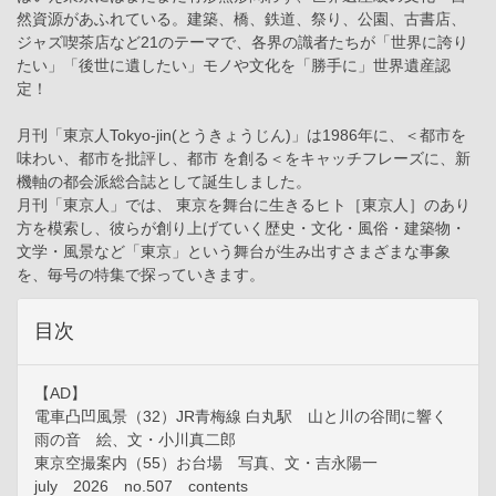
然資源があふれている。建築、橋、鉄道、祭り、公園、古書店、
ジャズ喫茶店など21のテーマで、各界の識者たちが「世界に誇り
たい」「後世に遺したい」モノや文化を「勝手に」世界遺産認
定！
月刊「東京人Tokyo-jin(とうきょうじん)」は1986年に、＜都市を
味わい、都市を批評し、都市 を創る＜をキャッチフレーズに、新
機軸の都会派総合誌として誕生しました。
月刊「東京人」では、 東京を舞台に生きるヒト［東京人］のあり
方を模索し、彼らが創り上げていく歴史・文化・風俗・建築物・
文学・風景など「東京」という舞台が生み出すさまざまな事象
を、毎号の特集で探っていきます。
目次
【AD】
電車凸凹風景（32）JR青梅線 白丸駅 山と川の谷間に響く
雨の音 絵、文・小川真二郎
東京空撮案内（55）お台場 写真、文・吉永陽一
july 2026 no.507 contents