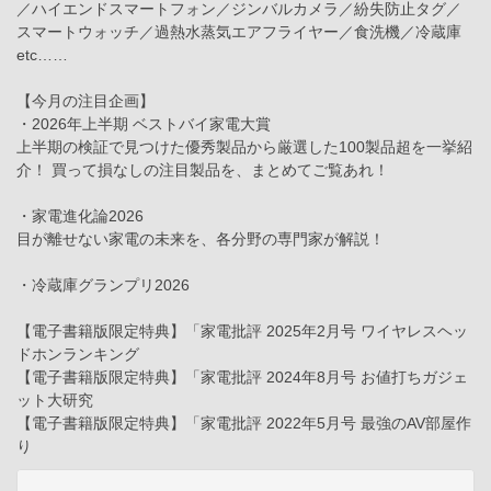
／ハイエンドスマートフォン／ジンバルカメラ／紛失防止タグ／
スマートウォッチ／過熱水蒸気エアフライヤー／食洗機／冷蔵庫
etc……
【今月の注目企画】
・2026年上半期 ベストバイ家電大賞
上半期の検証で見つけた優秀製品から厳選した100製品超を一挙紹
介！ 買って損なしの注目製品を、まとめてご覧あれ！
・家電進化論2026
目が離せない家電の未来を、各分野の専門家が解説！
・冷蔵庫グランプリ2026
【電子書籍版限定特典】「家電批評 2025年2月号 ワイヤレスヘッ
ドホンランキング
【電子書籍版限定特典】「家電批評 2024年8月号 お値打ちガジェ
ット大研究
【電子書籍版限定特典】「家電批評 2022年5月号 最強のAV部屋作
り