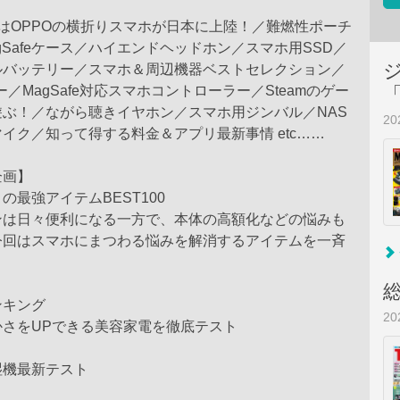
はOPPOの横折りスマホが日本に上陸！／難燃性ポーチ
gSafeケース／ハイエンドヘッドホン／スマホ用SSD／
ルバッテリー／スマホ＆周辺機器ベストセレクション／
カー／MagSafe対応スマホコントローラー／Steamのゲー
ぶ！／ながら聴きイヤホン／スマホ用ジンバル／NAS
2
イク／知って得する料金＆アプリ最新事情 etc……
企画】
の最強アイテムBEST100
ンは日々便利になる一方で、本体の高額化などの悩みも
今回はスマホにまつわる悩みを解消するアイテムを一斉
ンキング
2
かさをUPできる美容家電を徹底テスト
湿機最新テスト