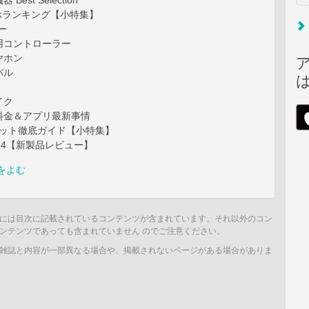
est Selection
ホランキング【小特集】
ー
用コントローラー
ヤホン
バル
イク
料金＆アプリ最新事情
タブレット徹底ガイド【小特集】
ket 4【新製品レビュー】
をよむ
には目次に記載されているコンテンツが含まれています。それ以外のコン
ンテンツであっても含まれていません のでご注意ください。
雑誌と内容が一部異なる場合や、掲載されないページがある場合がありま