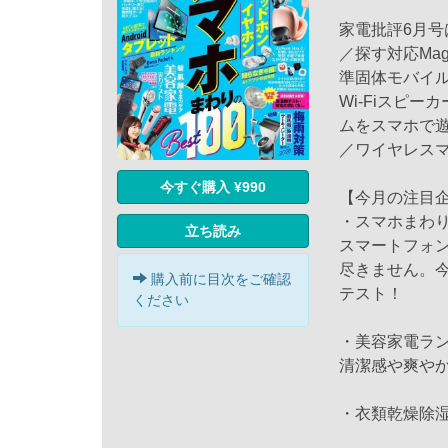
家電批評6月号
／探す対応Ma
準固体モバイ
Wi-Fiスピー
ムをスマホで遊
／ワイヤレスマ
今すぐ購入 ¥990
【今月の注目
・スマホまわり
立ち読み
スマートフォ
尽きません。
購入前に目次をご確認
テスト！
ください
・美容家電ラ
清潔感や爽や
・衣類乾燥除