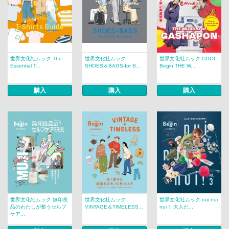
世界文化社ムック The
世界文化社ムック
世界文化社ムック COOL
Essential T-...
SHOES＆BAGS-for B...
Begin THE W...
購入
購入
購入
世界文化社ムック 無印良
世界文化社ムック
世界文化社ムック nui nui
品のわたしが整うセルフ
VINTAGE＆TIMELESS...
nui！ 大人だ...
ケア...