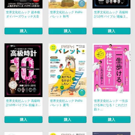
世界文化社ムック 超本格
世界文化社ムック PriPri
世界文化社ムック 高級時
ダイバーズウォッチ大全
パレット 秋号
計10年バイブル 後編 2...
購入
購入
購入
世界文化社ムック 高級時
世界文化社ムック PriPri
世界文化社ムック 一生歩
計10年バイブル 前編 2...
パレット 夏号
ける体になる！これだけ
筋ト...
購入
購入
購入