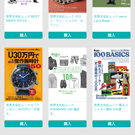
世界文化社ムック BEST
世界文化社ムック サロ
世界文化社ムック mens
PANTS STYLE...
ン・デュ・ショコラ・オ
LaLa Begin ...
フィシ...
購入
購入
購入
世界文化社ムック U（ア
世界文化社ムック
世界文化社ムック 靴＆ス
ンダー）30万円で一生使
STANDARD 100 服好
ニーカー傑作 100選
え...
き...
購入
購入
購入