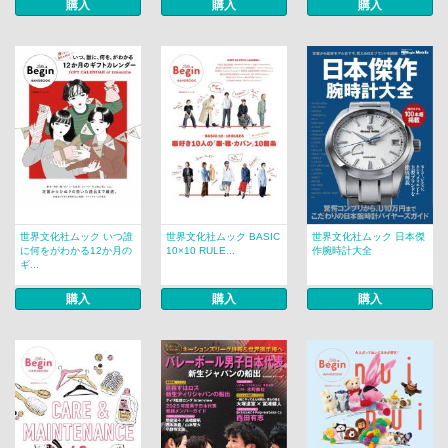
購入
購入
購入
世界文化社ムック いつ誰
世界文化社ムック BASIC
世界文化社ムック 日本傑
に何をがわかる12か月の
10×10 RULE...
作腕時計大全
ギ...
購入
購入
購入