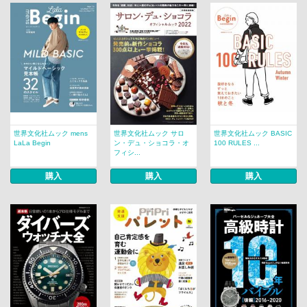
世界文化社ムック mens
世界文化社ムック サロ
世界文化社ムック BASIC
LaLa Begin
ン・デュ・ショコラ・オ
100 RULES ...
フィシ...
購入
購入
購入