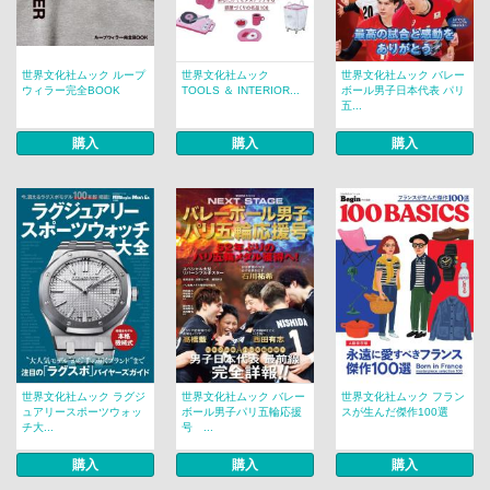
世界文化社ムック ループ
世界文化社ムック
世界文化社ムック バレー
ウィラー完全BOOK
TOOLS ＆ INTERIOR...
ボール男子日本代表 パリ
五...
購入
購入
購入
世界文化社ムック ラグジ
世界文化社ムック バレー
世界文化社ムック フラン
ュアリースポーツウォッ
ボール男子パリ五輪応援
スが生んだ傑作100選
チ大...
号 ...
購入
購入
購入