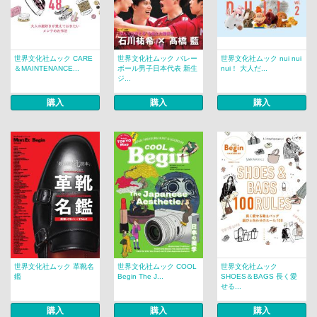
世界文化社ムック CARE
世界文化社ムック バレー
世界文化社ムック nui nui
＆MAINTENANCE...
ボール男子日本代表 新生
nui！ 大人だ...
ジ...
購入
購入
購入
世界文化社ムック 革靴名
世界文化社ムック COOL
世界文化社ムック
鑑
Begin The J...
SHOES＆BAGS 長く愛
せる...
購入
購入
購入