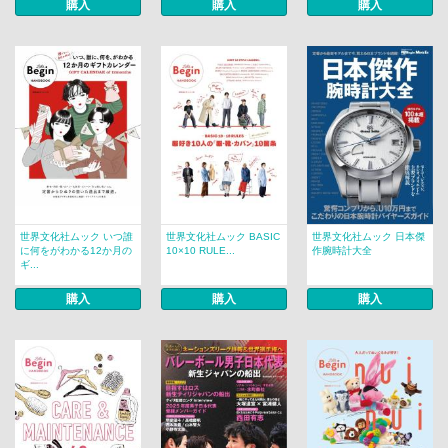
購入
購入
購入
世界文化社ムック いつ誰
世界文化社ムック BASIC
世界文化社ムック 日本傑
に何をがわかる12か月の
10×10 RULE...
作腕時計大全
ギ...
購入
購入
購入