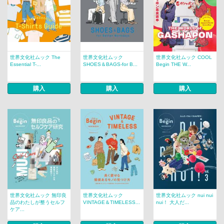
世界文化社ムック The
世界文化社ムック
世界文化社ムック COOL
Essential T-...
SHOES＆BAGS-for B...
Begin THE W...
購入
購入
購入
世界文化社ムック 無印良
世界文化社ムック
世界文化社ムック nui nui
品のわたしが整うセルフ
VINTAGE＆TIMELESS...
nui！ 大人だ...
ケア...