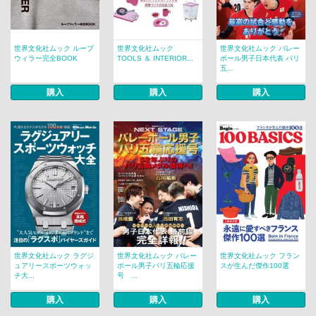
世界文化社ムック ループ
世界文化社ムック
世界文化社ムック バレー
ウィラー完全BOOK
TOOLS ＆ INTERIOR...
ボール男子日本代表 パリ
五...
購入
購入
購入
世界文化社ムック ラグジ
世界文化社ムック バレー
世界文化社ムック フラン
ュアリースポーツウォッ
ボール男子パリ五輪応援
スが生んだ傑作100選
チ大...
号 ...
購入
購入
購入