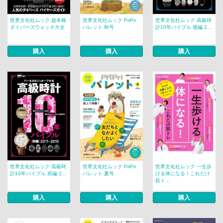
世界文化社ムック 超本格
世界文化社ムック PriPri
世界文化社ムック 高級時
ダイバーズウォッチ大全
パレット 秋号
計10年バイブル 後編 2...
購入
購入
購入
世界文化社ムック 高級時
世界文化社ムック PriPri
世界文化社ムック 一生歩
計10年バイブル 前編 2...
パレット 夏号
ける体になる！これだけ
筋ト...
購入
購入
購入