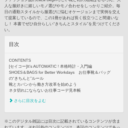
人な服好きに嬉しいモノ選びやモノ合わせをしっかりご紹介。毎
日の通勤スタイルから服選びに悩むオケージョンまで実例を交え
て提案しているので、この1冊があれば長く役立つこと間違いな
し！ 本書でぜひ自分らしい“きちんとスタイル”を見つけてくださ
い。
目次
CONTENTS
[セイコー]It’s AUTOMATIC ! 本格時計・入門編
SHOES＆BAGS for Better Workdays お仕事靴＆バッグ
の“きちんと”ルール
靴とカバンから働き方改革を始めよう
ネタ切れにならないお仕事コーデ見本帳
さらに目次をよむ
※このデジタル雑誌には目次に記載されているコンテンツが含ま
れています。それ以外のコンテンツは、本誌のコンテンツであっ