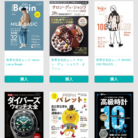
世界文化社ムック mens
世界文化社ムック サロ
世界文化社ムック BASIC
LaLa Begin
ン・デュ・ショコラ・オ
100 RULES ...
フィシ...
購入
購入
購入