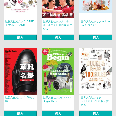
世界文化社ムック CARE
世界文化社ムック バレー
世界文化社ムック nui nui
＆MAINTENANCE...
ボール男子日本代表 新生
nui！ 大人だ...
ジ...
購入
購入
購入
世界文化社ムック 革靴名
世界文化社ムック COOL
世界文化社ムック
鑑
Begin The J...
SHOES＆BAGS 長く愛
せる...
購入
購入
購入