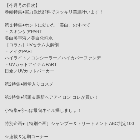
【今月号の目次】
巻頭特集●実力派洗顔料でスッキリ美肌叶います！
第１特集●ホントに効いた「美白」のすべて
・スキンケアPART
美白美容液／美白化粧水
［コラム］UVセラム大解剖
・メイクPART
ハイライト／コンシーラー／ハイカバーファンデ
・UVカットアイテムPART
日傘／UVカットパーカー
第2特集●殿堂入りコスメ
第3特集●話題＆最新ヘアアイロン コレが買い！
小特集●今っぽ最旬ネイル探しましょ！
特別企画●［特別企画］シャンプー＆トリートメント ABC判定100
☆連載＆定期コーナー