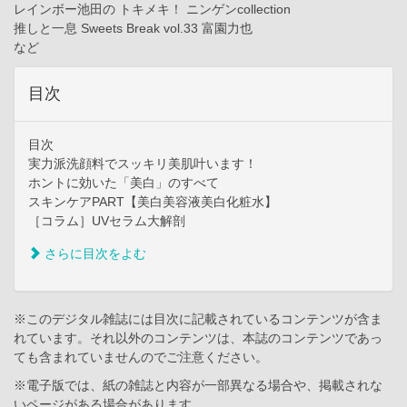
レインボー池田の トキメキ！ ニンゲンcollection
推しと一息 Sweets Break vol.33 富園力也
など
目次
目次
実力派洗顔料でスッキリ美肌叶います！
ホントに効いた「美白」のすべて
スキンケアPART【美白美容液美白化粧水】
［コラム］UVセラム大解剖
さらに目次をよむ
※このデジタル雑誌には目次に記載されているコンテンツが含ま
れています。それ以外のコンテンツは、本誌のコンテンツであっ
ても含まれていませんのでご注意ください。
※電子版では、紙の雑誌と内容が一部異なる場合や、掲載されな
いページがある場合があります。