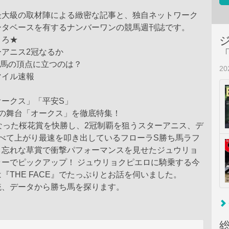
最大級の取材陣による緻密な記事と、独自ネットワーク
ータベースを有するナンバーワンの競馬週刊誌です。
ころ★
アニス2冠なるか
牝馬の頂点に立つのは？
2
マイル速報
オークス」「平安S」
峰の舞台「オークス」を徹底特集！
なった桜花賞を快勝し、2冠制覇を狙うスターアニス、デ
すべて上がり最速を叩き出しているフローラS勝ち馬ラフ
、忘れな草賞で衝撃パフォーマンスを見せたジュウリョ
ラーでピックアップ！ ジュウリョクピエロに騎乗する今
『THE FACE』でたっぷりとお話を伺いました。
統、データから勝ち馬を探ります。