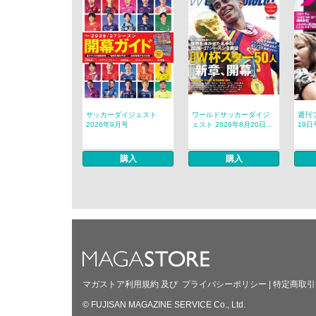
サッカーダイジェスト
ワールドサッカーダイジ
週刊プ
2026年9月号
ェスト 2026年8月20日...
19日
購入
購入
マガストア利用規約
及び
プライバシーポリシー
|
特定商取引
© FUJISAN MAGAZINE SERVICE Co., Ltd.