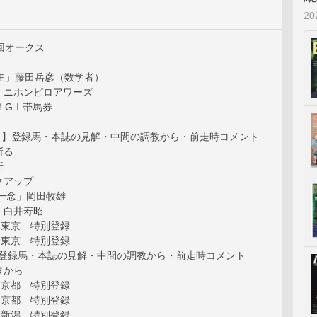
2
回オークス
馬主」藤田岳彦（数学者）
」ニホンピロアワーズ
せ！GⅠ帯馬券
Ⅰ】登録馬・本誌の見解・中間の調教から・前走時コメント
斬る
析
クアップ
一念」岡田牧雄
」白井寿昭
）東京 特別登録
）東京 特別登録
】登録馬・本誌の見解・中間の調教から・前走時コメント
タから
）京都 特別登録
）京都 特別登録
）新潟 特別登録