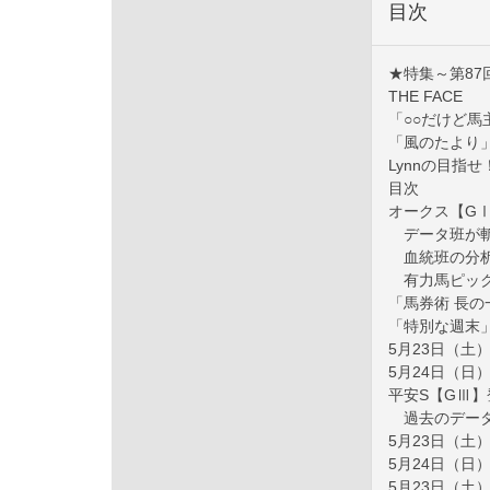
目次
★特集～第87
THE FACE
「○○だけど
「風のたより
Lynnの目指
目次
オークス【G
データ班が
血統班の分
有力馬ピッ
「馬券術 長の
「特別な週末
5月23日（土
5月24日（日
平安S【GⅢ
過去のデー
5月23日（土
5月24日（日
5月23日（土