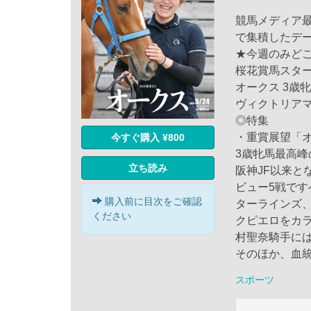
競馬メディア
で集積したデ
★今週のみど
桜花賞馬スター
オークス 3歳
ヴィクトリア
◎特集
・重賞展望「
今すぐ購入 ¥800
3歳牝馬最高
立ち読み
阪神JF以来と
ビュー5戦で
購入前に目次をご確認
ターラインズ
ください
クピエロをカ
村聖奈騎手には
そのほか、血
スポーツ