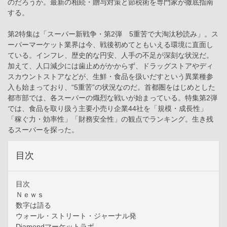
のだろうか。最新の相続・贈与対策と節税術を専門家が徹底指南
する。
第2特集は「スーパー新戦争・第2弾 5重苦で大淘汰秒読み」。ス
ーパーマーケット業界は今、戦後初めてともいえる環境に直面し
ている。インフレ、歴史的な円安、人手の不足が深刻な状況だ。
加えて、人口減少には歯止めがかからず、ドラッグストアやディ
スカウントストアなどが、生鮮・食品を扱いだすという異業種参
入も始まっており、“5重苦”の状況なのだ。首都圏をはじめとした
都市部では、各スーパーの熾烈な戦いが始まっている。特集第2弾
では、食品を取り扱う主要小売り企業44社を「規模・成長性」
「稼ぐ力・効率性」「財務安全性」の観点でランキング。生き残
るスーパーを探った。
目次
目次
Ｎｅｗｓ
数字は語る
ウォール・ストリート・ジャーナル発
Diamondマーケットラボ