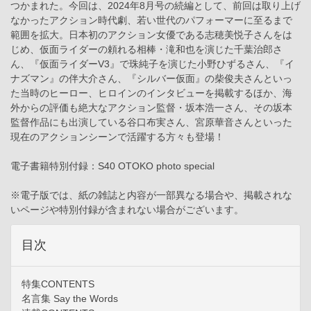
つかまれた。今回は、2024年8月号の続編として、前回は取り上げ
なかったアクション時代劇、若い世代のパフォーマーに至るまで
範囲を拡大。日本初のアクション女優である志穂美悦子さんをは
じめ、仮面ライダーの頼れる相棒・滝和也を演じた千葉治郎さ
ん、『仮面ライダーV3』で珠純子を演じた小野ひずるさん、『イ
ナズマン』の伴大介さん、『シルバー仮面』の柴俊夫さんといっ
た当時のヒーロー、ヒロインのインタビューを掲載するほか、海
外からの評価も絶大なアクション監督・坂本浩一さん、その坂本
監督作品にも出演している谷口布実さん、宮原華音さんといった
現在のアクションシーンで活躍する方々も登場！
電子書籍特別付録：S40 OTOKO photo special
※電子版では、紙の雑誌と内容が一部異なる場合や、掲載されな
いページや特別付録が含まれない場合がございます。
目次
特集CONTENTS
名言集 Say the Words