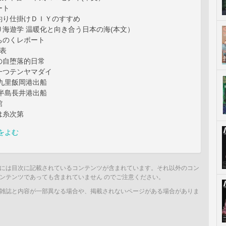
ート
釣り仕掛けＤＩＹのすすめ
り海遊学 温暖化と向き合う日本の海(本文）
ちのくレポート
表
の自堕落的日常
一つテンヤマダイ
九里飯岡港出船
半島長井港出船
館
は糸次第
をよむ
には目次に記載されているコンテンツが含まれています。それ以外のコン
ンテンツであっても含まれていません のでご注意ください。
雑誌と内容が一部異なる場合や、掲載されないページがある場合がありま