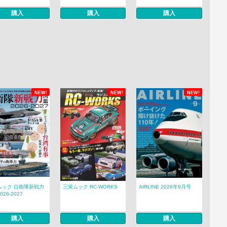
購入
購入
購入
NEW!
NEW!
NEW!
ムック 自衛隊新戦力
三栄ムック RC-WORKS
AIRLINE 2026年9月号
26-2027
購入
購入
購入