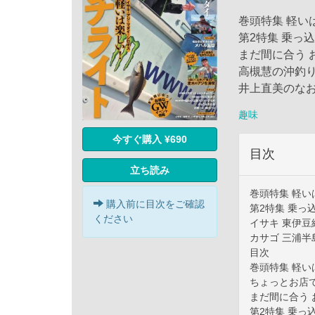
巻頭特集 軽い
第2特集 乗っ
まだ間に合う 
高槻慧の沖釣
井上直美のな
趣味
今すぐ購入 ¥690
目次
立ち読み
巻頭特集 軽い
購入前に目次をご確認
第2特集 乗っ
ください
イサキ 東伊豆
カサゴ 三浦半
目次
巻頭特集 軽い
ちょっとお店
まだ間に合う 
第2特集 乗っ