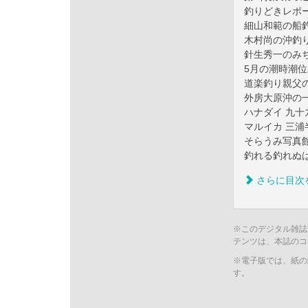
釣りどきレポ
細山和範の船
木村尚の沖釣
針生秀一のみ
5月の潮時潮位
道楽釣り親父
外房大原沖の
ハナダイ 九十
マルイカ 三浦
そらうみ写真
釣れる釣れぬ
さらに目次
※このデジタル雑誌
テンツは、本誌のコ
※電子版では、紙の
す。