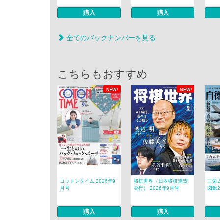
購入
購入
全てのバックナンバーを見る
こちらもおすすめ
NEW!
NEW!
コットンタイム 2026年9
将棋世界（日本将棋連盟
三栄
月号
発行） 2026年9月号
図鑑20
購入
購入