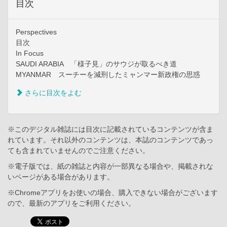
目次
Perspectives
目次
In Focus
SAUDI ARABIA 「様子見」のサウジが取るべき道
MYANMAR スーチーを減刑したミャンマー新政権の思惑
さらに目次をよむ
※このデジタル雑誌には目次に記載されているコンテンツが含ま
れています。それ以外のコンテンツは、本誌のコンテンツであっ
ても含まれていませんのでご注意ください。
※電子版では、紙の雑誌と内容が一部異なる場合や、掲載されな
いページがある場合があります。
※Chromeアプリをお使いの場合、購入できない場合がございます
ので、最新のアプリをご利用ください。