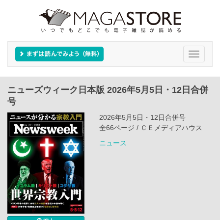
Toggle
navigati
ニューズウィーク日本版 2026年5月5日・12日合併
号
2026年5月5日・12日合併号
全66ページ / ＣＥメディアハウス
ニュース