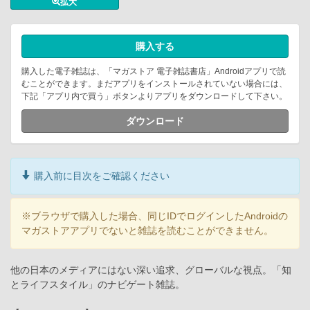
拡大
購入する
購入した電子雑誌は、「マガストア 電子雑誌書店」Androidアプリで読
むことができます。まだアプリをインストールされていない場合には、
下記「アプリ内で買う」ボタンよりアプリをダウンロードして下さい。
ダウンロード
購入前に目次をご確認ください
※ブラウザで購入した場合、同じIDでログインしたAndroidの
マガストアアプリでないと雑誌を読むことができません。
他の日本のメディアにはない深い追求、グローバルな視点。「知
とライフスタイル」のナビゲート雑誌。