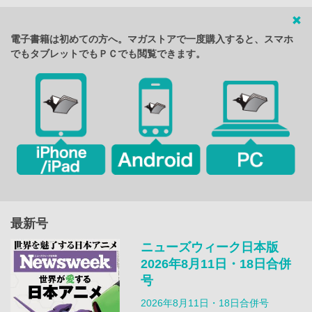
電子書籍は初めての方へ。マガストアで一度購入すると、スマホ
でもタブレットでもＰＣでも閲覧できます。
最新号
ニューズウィーク日本版
2026年8月11日・18日合併
号
2026年8月11日・18日合併号