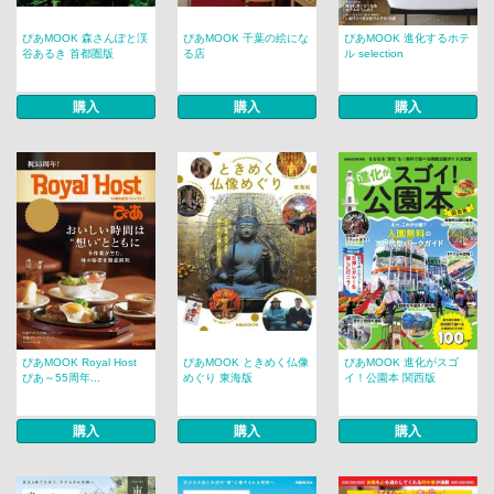
ぴあMOOK 森さんぽと渓
ぴあMOOK 千葉の絵にな
ぴあMOOK 進化するホテ
谷あるき 首都圏版
る店
ル selection
購入
購入
購入
ぴあMOOK Royal Host
ぴあMOOK ときめく仏像
ぴあMOOK 進化がスゴ
ぴあ～55周年...
めぐり 東海版
イ！公園本 関西版
購入
購入
購入