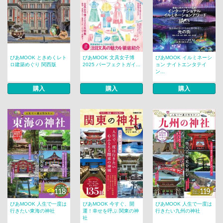
ぴあMOOK ときめくレト
ぴあMOOK 文具女子博
ぴあMOOK イルミネーシ
ロ建築めぐり 関西版
2025 パーフェクトガイ...
ョン ナイトエンタテイ
ン...
購入
購入
購入
ぴあMOOK 人生で一度は
ぴあMOOK 今すぐ、開
ぴあMOOK 人生で一度は
行きたい東海の神社
運！幸せを呼ぶ 関東の神
行きたい九州の神社
社