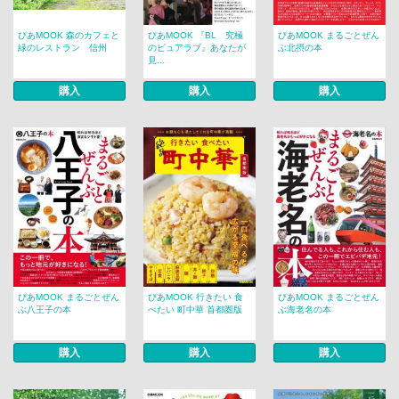
ぴあMOOK 森のカフェと
ぴあMOOK 『BL 究極
ぴあMOOK まるごとぜん
緑のレストラン 信州
のピュアラブ』あなたが
ぶ北摂の本
見...
購入
購入
購入
ぴあMOOK まるごとぜん
ぴあMOOK 行きたい 食
ぴあMOOK まるごとぜん
ぶ八王子の本
べたい 町中華 首都圏版
ぶ海老名の本
購入
購入
購入