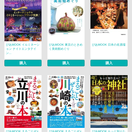
ぴあMOOK イルミネーシ
ぴあMOOK 東京のときめ
ぴあMOOK 日本の名酒場
ョン ナイトエンタテイ
く美術館めぐり
ン...
購入
購入
購入
ぴあMOOK まるごとぜん
ぴあMOOK まるごとぜん
ぴあMOOK もっと知りた