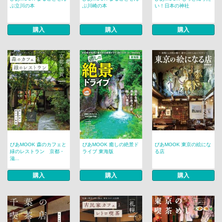
ぶ立川の本
ぶ川崎の本
い！日本の神社
購入
購入
購入
ぴあMOOK 森のカフェと
ぴあMOOK 癒しの絶景ド
ぴあMOOK 東京の絵にな
緑のレストラン 京都・
ライブ 東海版
る店
滋...
購入
購入
購入