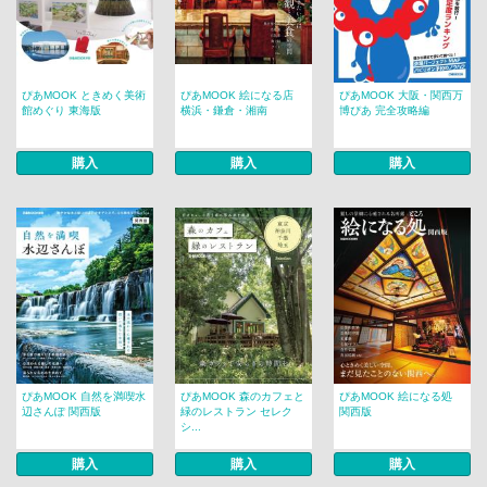
ぴあMOOK ときめく美術
ぴあMOOK 絵になる店
ぴあMOOK 大阪・関西万
館めぐり 東海版
横浜・鎌倉・湘南
博ぴあ 完全攻略編
購入
購入
購入
ぴあMOOK 自然を満喫水
ぴあMOOK 森のカフェと
ぴあMOOK 絵になる処
辺さんぽ 関西版
緑のレストラン セレク
関西版
シ...
購入
購入
購入