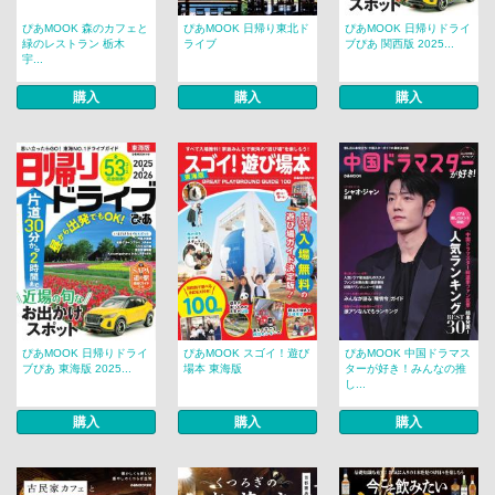
ぴあMOOK 森のカフェと
ぴあMOOK 日帰り東北ド
ぴあMOOK 日帰りドライ
緑のレストラン 栃木
ライブ
ブぴあ 関西版 2025...
宇...
購入
購入
購入
ぴあMOOK 日帰りドライ
ぴあMOOK スゴイ！遊び
ぴあMOOK 中国ドラマス
ブぴあ 東海版 2025...
場本 東海版
ターが好き！みんなの推
し...
購入
購入
購入