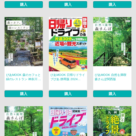
購入
購入
購入
ぴあMOOK 森のカフェと
ぴあMOOK 日帰りドライ
ぴあMOOK 自然を満喫
緑のレストラン 神奈川 ...
ブぴあ 静岡版 2024...
森さんぽ関西版
購入
購入
購入