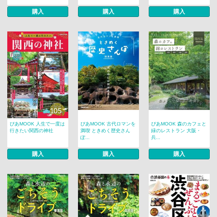
購入
購入
購入
ぴあMOOK 人生で一度は
ぴあMOOK 古代ロマンを
ぴあMOOK 森のカフェと
行きたい関西の神社
満喫 ときめく歴史さん
緑のレストラン 大阪・
ぽ...
兵...
購入
購入
購入