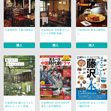
ぴあMOOK 千葉の喫茶店
ぴあMOOK 古民家カフェ
ぴあMOOK 東京の喫茶め
とレトロ喫茶 札幌
し
購入
購入
購入
ぴあMOOK 森のカフェと
ぴあMOOK 2024-2025年
ぴあMOOK まるごとぜん
緑のレストラン 茨城
見るべき中国時代...
ぶ藤沢の本