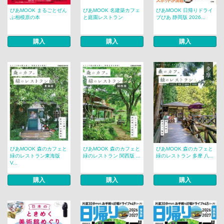
ぴあMOOK まるごとぜん
ぴあMOOK 名建築カフェ
ぴあMOOK 日帰りドライ
ぶ相模原の本
と庭園レストラン
ブぴあ 静岡版 2026...
購入
購入
購入
ぴあMOOK 森のカフェと
ぴあMOOK 森のカフェと
ぴあMOOK 森のカフェと
緑のレストラン東海版
緑のレストラン 関西版 ...
緑のレストラン 多摩 八...
V...
購入
購入
購入