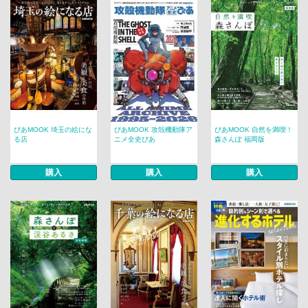
ぴあMOOK 埼玉の絵にな
ぴあMOOK 攻殻機動隊ア
ぴあMOOK 自然を満喫！
る店
ニメ全史ぴあ
森さんぽ 福岡版
購入
購入
購入