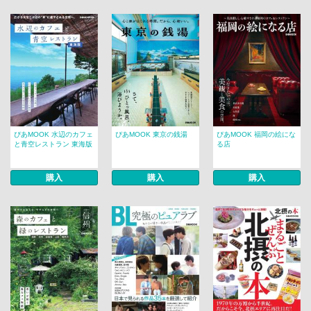
ぴあMOOK 水辺のカフェ
ぴあMOOK 東京の銭湯
ぴあMOOK 福岡の絵にな
と青空レストラン 東海版
る店
購入
購入
購入