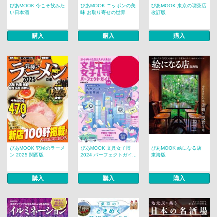
ぴあMOOK 今こそ飲みた
ぴあMOOK ニッポンの美
ぴあMOOK 東京の喫茶店
い日本酒
味 お取り寄せの世界
改訂版
購入
購入
購入
ぴあMOOK 究極のラーメ
ぴあMOOK 文具女子博
ぴあMOOK 絵になる店
ン 2025 関西版
2024 パーフェクトガイ...
東海版
購入
購入
購入