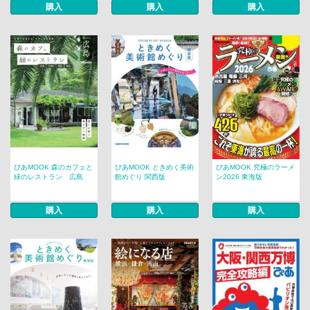
購入
購入
購入
ぴあMOOK 森のカフェと
ぴあMOOK ときめく美術
ぴあMOOK 究極のラーメ
緑のレストラン 広島
館めぐり 関西版
ン2026 東海版
購入
購入
購入