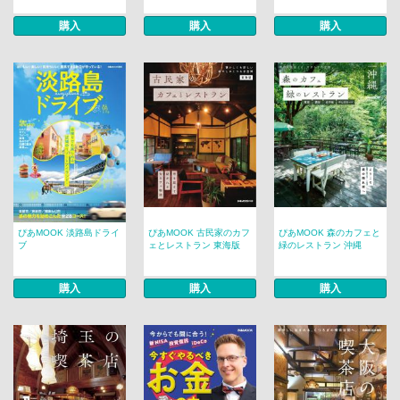
購入
購入
購入
ぴあMOOK 淡路島ドライ
ぴあMOOK 古民家のカフ
ぴあMOOK 森のカフェと
ブ
ェとレストラン 東海版
緑のレストラン 沖縄
購入
購入
購入