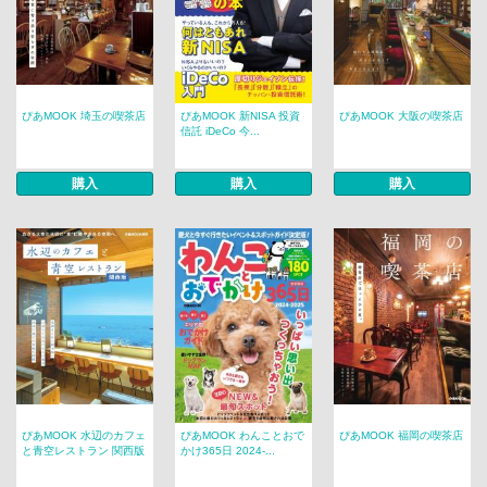
ぴあMOOK 埼玉の喫茶店
ぴあMOOK 新NISA 投資
ぴあMOOK 大阪の喫茶店
信託 iDeCo 今...
購入
購入
購入
ぴあMOOK 水辺のカフェ
ぴあMOOK わんことおで
ぴあMOOK 福岡の喫茶店
と青空レストラン 関西版
かけ365日 2024-...