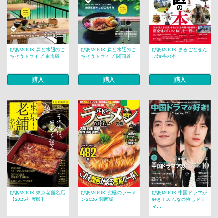
ぴあMOOK 森と水辺のご
ぴあMOOK 森と水辺のご
ぴあMOOK まるごとぜん
ちそうドライブ 東海版
ちそうドライブ 関西版
ぶ渋谷の本
購入
購入
購入
ぴあMOOK 東京老舗名店
ぴあMOOK 究極のラーメ
ぴあMOOK 中国ドラマが
【2025年度版】
ン2026 関西版
好き！みんなの推しドラ
マ...