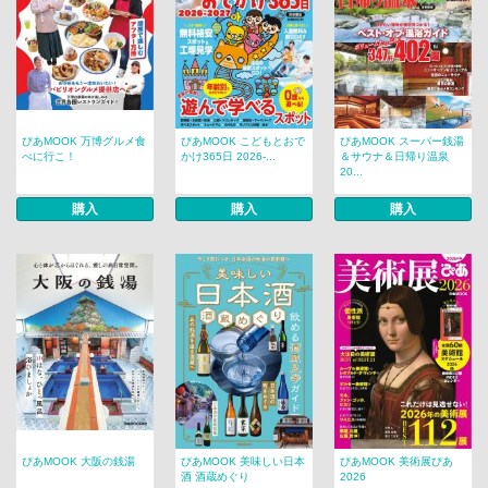
ぴあMOOK 万博グルメ食
ぴあMOOK こどもとおで
ぴあMOOK スーパー銭湯
べに行こ！
かけ365日 2026-...
＆サウナ＆日帰り温泉
20...
購入
購入
購入
ぴあMOOK 大阪の銭湯
ぴあMOOK 美味しい日本
ぴあMOOK 美術展ぴあ
酒 酒蔵めぐり
2026