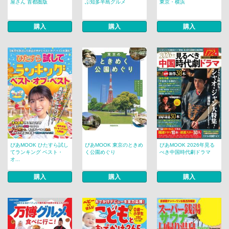
屋さん 首都圏版
ぶ知多半島グルメ
東京・横浜
購入
購入
購入
ぴあMOOK ひたすら試し
ぴあMOOK 東京のときめ
ぴあMOOK 2026年見る
てランキング ベスト・
く公園めぐり
べき中国時代劇ドラマ
オ...
購入
購入
購入