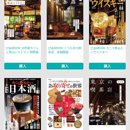
ぴあMOOK 古民家カフェ
ぴあMOOK くつろぎの喫
ぴあMOOK 今こそ飲みた
と里山レストラン 関西版
茶店 首都圏版
いウイスキー
購入
購入
購入