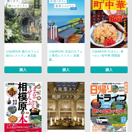
ぴあMOOK 森のカフェと
ぴあMOOK 水辺のカフェ
ぴあMOOK 行きたい 食
緑のレストラン 東北版
と青空レストラン 首都
べたい 町中華 関西版
圏...
購入
購入
購入