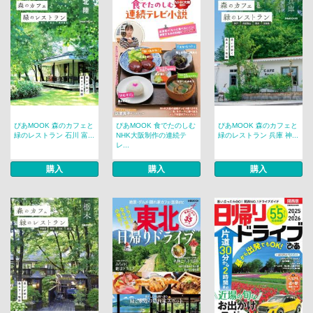
ぴあMOOK 森のカフェと
ぴあMOOK 食でたのしむ
ぴあMOOK 森のカフェと
緑のレストラン 石川 富...
NHK大阪制作の連続テ
緑のレストラン 兵庫 神...
レ...
購入
購入
購入