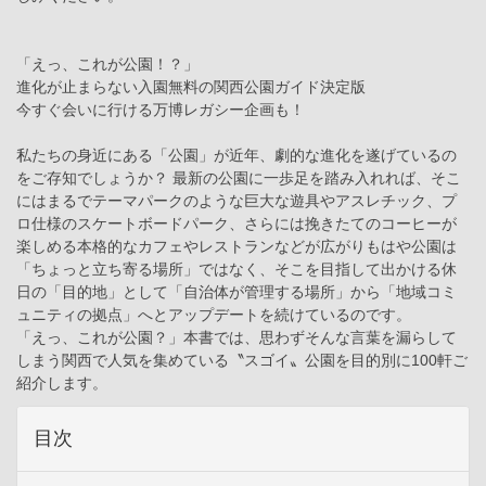
「えっ、これが公園！？」
進化が止まらない入園無料の関西公園ガイド決定版
今すぐ会いに行ける万博レガシー企画も！
私たちの身近にある「公園」が近年、劇的な進化を遂げているの
をご存知でしょうか？ 最新の公園に一歩足を踏み入れれば、そこ
にはまるでテーマパークのような巨大な遊具やアスレチック、プ
ロ仕様のスケートボードパーク、さらには挽きたてのコーヒーが
楽しめる本格的なカフェやレストランなどが広がりもはや公園は
「ちょっと立ち寄る場所」ではなく、そこを目指して出かける休
日の「目的地」として「自治体が管理する場所」から「地域コミ
ュニティの拠点」へとアップデートを続けているのです。
「えっ、これが公園？」本書では、思わずそんな言葉を漏らして
しまう関西で人気を集めている〝スゴイ〟公園を目的別に100軒ご
紹介します。
目次