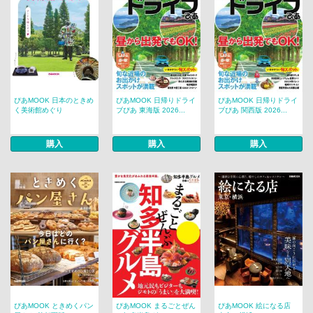
ぴあMOOK 日本のときめ
ぴあMOOK 日帰りドライ
ぴあMOOK 日帰りドライ
く美術館めぐり
ブぴあ 東海版 2026...
ブぴあ 関西版 2026...
購入
購入
購入
ぴあMOOK ときめくパン
ぴあMOOK まるごとぜん
ぴあMOOK 絵になる店