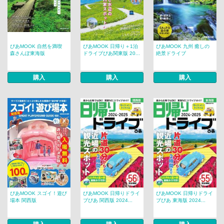
ぴあMOOK 自然を満喫
ぴあMOOK 日帰り＋1泊
ぴあMOOK 九州 癒しの
森さんぽ東海版
ドライブぴあ関東版 20...
絶景ドライブ
購入
購入
購入
ぴあMOOK スゴイ！遊び
ぴあMOOK 日帰りドライ
ぴあMOOK 日帰りドライ
場本 関西版
ブぴあ 関西版 2024...
ブぴあ 東海版 2024...