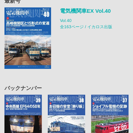
最新号
電気機関車EX Vol.40
Vol.40
全163ページ / イカロス出版
バックナンバー