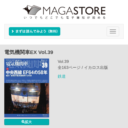
Toggle
navigati
電気機関車EX Vol.39
Vol.39
全163ページ / イカロス出版
鉄道
拡大