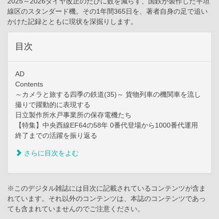
2025～2026ダイヤ改正のたびに数を減らす、国鉄が製作した平坦
線区のスタンダード機。その1年間365日を、著者自身の足で追い
かけた記録とともに現状を深掘りします。
目次
AD
Contents
～カメラと旅する四季の鉄道(35)～ 貨物列車の機関車を流し
撮りで躍動的に表現する
日立製作所水戸事業所の保存電機たち
【特集】中央西線EF64の58年 0番代登場から1000番代運用
終了までの活躍を振り返る
さらに目次をよむ
※このデジタル雑誌には目次に記載されているコンテンツが含ま
れています。それ以外のコンテンツは、本誌のコンテンツであっ
ても含まれていませんのでご注意ください。