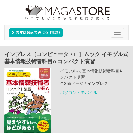
Toggle
navigati
インプレス［コンピュータ・IT］ムック イモヅル式
基本情報技術者科目A コンパクト演習
イモヅル式 基本情報技術者科目A コ
ンパクト演習
全255ページ / インプレス
パソコン・モバイル