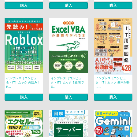
購入
購入
購入
インプレス［コンピュー
インプレス［コンピュー
インプレス［コンピュー
タ・IT］ムック 先読み！
タ・IT］ムック 1週間で
タ・IT］ムック 基本が身
R...
E...
に...
購入
購入
購入