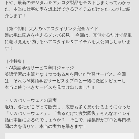
トや、最新のデジタル＆アナログ製品をテストしまくってわかっ
た、本当に仕事効率を爆上げできるアイテムだけをたっぷりご紹
介します！
［第2特集］大人のヘアスタイリング完全ガイド
髪の毛に悩みを抱えるメンズ必見！ 今回は、真似するだけで簡単
に老け見えが防げるヘアスタイル＆アイテムを大公開しちゃいま
す！
［小特集］
・AI英語学習サービス辛口ジャッジ
英語学習の主流となりつつあるAIを用いた学習サービス。今回
は、それらAI英語学習サービスをプロと一緒に徹底レビューし、
本当に使うべきサービスを見つけ出しました!!
・リカバリーウェアの真実
近頃、各社がこぞって販売し、広告も多く見かけるようになった
「リカバリーウェア」。「着るだけで疲労回復」そんなオイシイ
話は本当にあるのでしょうか？ そこで、編集部がプロと専門機
関の力を借りて、本当の実力を暴きます！