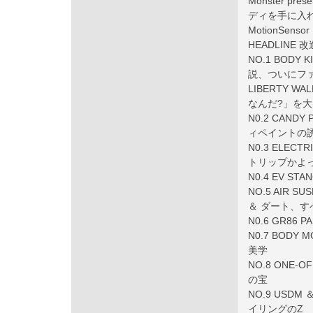
Monster 
ディを手に入れ
MotionSensor
HEADLINE
NO.1 BODY 
説、ついにファ
LIBERTY WA
なんだ?」を
N0.2 CANDY
ィペイントの誘
N0.3 ELECT
トリップかよっ
N0.4 EV S
NO.5 AIR SU
＆ ダート、
N0.6 GR86
N0.7 BODY
美学
NO.8 ONE-
の宝
NO.9 USDM 
イリングのZ