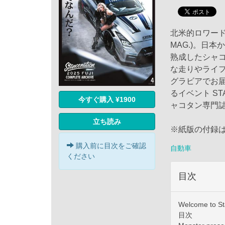
北米的ロワード
MAG.)。日
熟成したシャコ
な走りやライ
グラビアでお
るイベント ST
今すぐ購入 ¥1900
ャコタン専門
立ち読み
※紙版の付録
購入前に目次をご確認
自動車
ください
目次
Welcome to S
目次