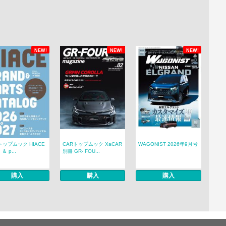
NEW!
NEW!
NEW!
トップムック HIACE
CARトップムック XaCAR
WAGONIST 2026年9月号
 ＆ p...
別冊 GR- FOU...
購入
購入
購入