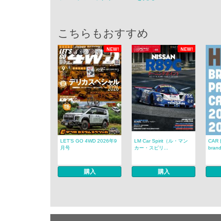
こちらもおすすめ
NEW!
NEW!
LET’S GO 4WD 2026年9
LM Car Spirit（ル・マン
CAR
月号
カー・スピリ...
brand
購入
購入