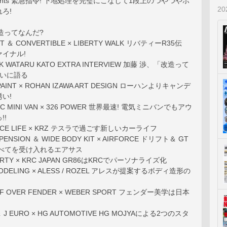
presents 緊急指令! 下地処理を完璧にこなして1段上のつやつやボ
2
ろ!
 改造ってなんだ?
KIT ＆ CONVERTIBLE × LIBERTY WALK リバティーR35伝
イナル!
LK WATARU KATO EXTRA INTERVIEW 加藤 渉、「改造って
大いに語る
 PAINT × ROHAN IZAWA ART DESIGN ローハンよりキャンデ
い!
RIC MINI VAN × 326 POWER 世界最速! 電気ミニバンでもアウ
!!
TANCE LIFE × KRZ テスラで過ごす新しいカーライフ
SPENSION ＆ WIDE BODY KIT × AIRFORCE ドリフト＆ GT
すべてを受け入れるエアサス
 PARTY × KRC JAPAN GR86はKRCでパーソナライズ化
 MODELING × ALESS / ROZEL アレスが提案するボディ造形の
OFF OVER FENDER × WEBER SPORT フェンダー美学は日本
＆ J EURO × HG AUTOMOTIVE HG MOJYAによる2つのスタ