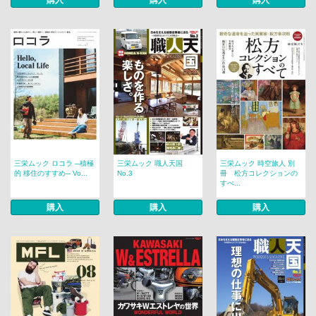
三栄ムック ロコラ ─積極
三栄ムック 職人天国
三栄ムック 時空旅人 別
的 移住のすすめ─ Vo...
No.3
冊 松方コレクションの
すべ...
購入
購入
購入