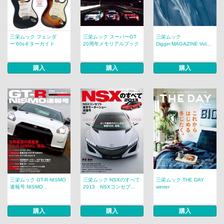
三栄ムック フェンダ
三栄ムック スーパーGT
三栄ムック
ー‘60sギターガイド
20周年メモリアルブック
Diggin’MAGAZINE Vol...
購入
購入
購入
三栄ムック GT-R NISMO
三栄ムック NSXのすべて
三栄ムック THE DAY
速報号 NISMO...
2013 NSXコンセプ...
winter
購入
購入
購入