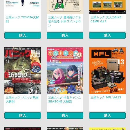
三栄ムック TOYOTA大解
三栄ムック 髭男爵ひぐち
三栄ムック 大人のBIKE
剖
君の語る 日本ワインサロ
CAMP Vol.3
ン
購入
購入
購入
三栄ムック パニック映画
三栄ムック ゆるキャン△
三栄ムック MFL Vol.13
大解剖
SEASON2 大解剖
購入
購入
購入