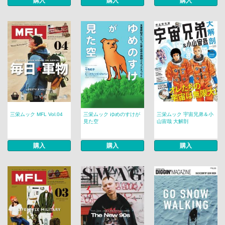
購入
購入
購入
三栄ムック MFL Vol.04
三栄ムック ゆめのすけが
三栄ムック 宇宙兄弟＆小
見た空
山宙哉 大解剖
購入
購入
購入