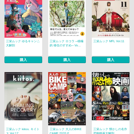
三栄ムック ゆるキャン△
三栄ムック ロコラ ─積極
三栄ムック MFL Vol.11
大解剖
的 移住のすすめ─ Vo...
購入
購入
購入
三栄ムック kiitos. キイト
三栄ムック 大人のBIKE
三栄ムック 懐かしの名作
ス Vol.17
CAMP 2020 F...
恐怖映画大解剖