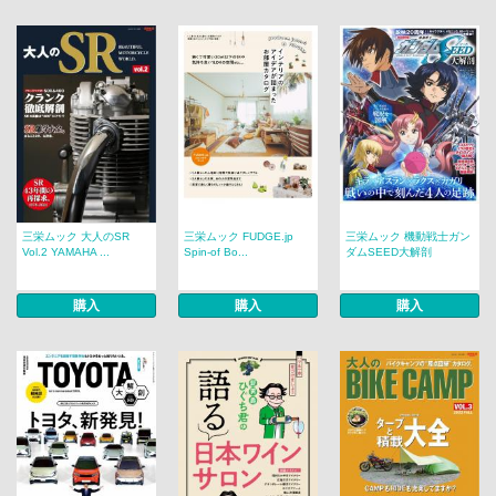
三栄ムック 大人のSR
三栄ムック FUDGE.jp
三栄ムック 機動戦士ガン
Vol.2 YAMAHA ...
Spin-of Bo...
ダムSEED大解剖
購入
購入
購入