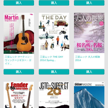
購入
購入
購入
三栄ムック マーティン・
三栄ムック THE DAY
三栄ムック 大人の桜旅
ヴィンテージギター・ガ
2014 Spring...
2014
イド...
購入
購入
購入