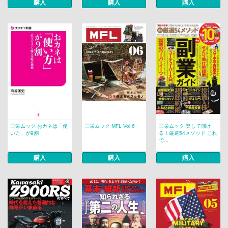
購入
購入
購入
三栄ムック おカネは「使
三栄ムック MFL Vol.6
三栄ムック 楽して儲け
い方」が9割
る！厳選54メソッド これ
で...
購入
購入
購入