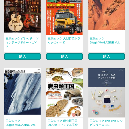
三栄ムック グレッチ・ヴ
三栄ムック 大型特装トラ
三栄ムック
ィンテージギター・ガイ
ックのすべて
Diggin’MAGAZINE Vol...
ド
購入
購入
購入
三栄ムック
三栄ムック 爬虫類王国 ～
三栄ムック chic chic レシ
Diggin’MAGAZINE Vol...
iZOOオフィシャル完全...
ピシリーズ コ...