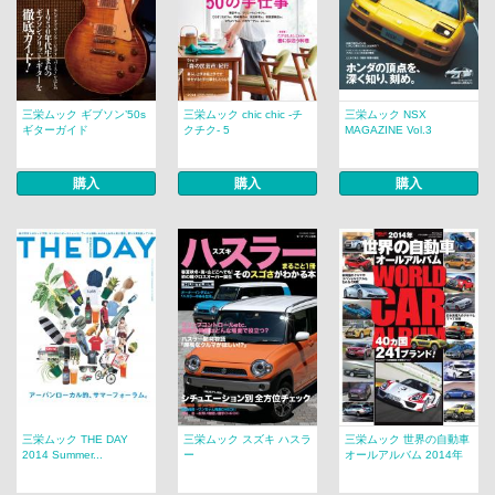
三栄ムック ギブソン’50s
三栄ムック chic chic -チ
三栄ムック NSX
ギターガイド
クチク- 5
MAGAZINE Vol.3
購入
購入
購入
三栄ムック THE DAY
三栄ムック スズキ ハスラ
三栄ムック 世界の自動車
2014 Summer...
ー
オールアルバム 2014年