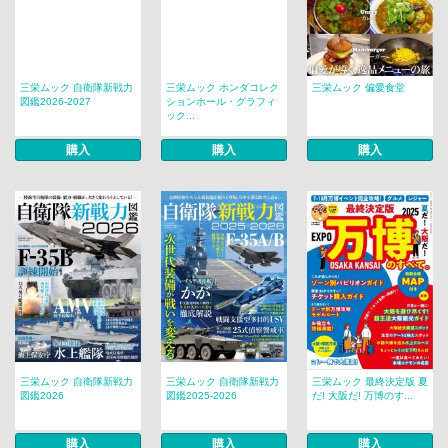
三栄ムック 自衛隊新戦力
三栄ムック ホンダコレク
三栄ムック 偏愛食堂
図鑑2026-2027
ションホール・グラフィ
ック...
購入
購入
購入
三栄ムック 自衛隊新戦力
三栄ムック 自衛隊新戦力
三栄ムック 最終決定版 夏
図鑑2026
図鑑2025-2026
だ! 大阪だ! 万博のす...
購入
購入
購入