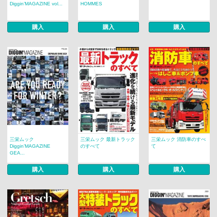
Diggin’MAGAZINE vol...
HOMMES
購入
購入
購入
三栄ムック
三栄ムック 最新トラック
三栄ムック 消防車のすべ
Diggin’MAGAZINE
のすべて
て
GEA...
購入
購入
購入