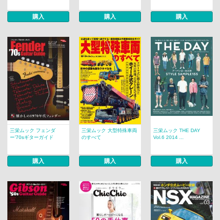
購入
購入
購入
三栄ムック フェンダ
三栄ムック 大型特殊車両
三栄ムック THE DAY
ー’70sギターガイド
のすべて
Vol.6 2014 ...
購入
購入
購入