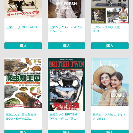
三栄ムック MFL Vol.09
三栄ムック kiitos. キイト
三栄ムック 職人天国
ス Vol.14
No.4
購入
購入
購入
三栄ムック 爬虫類王国 ─
三栄ムック BRITISH-
三栄ムック kiitos. キイト
iZOO・KAWAZO...
TWIN －愉悦の”英...
ス Vol.13
購入
購入
購入