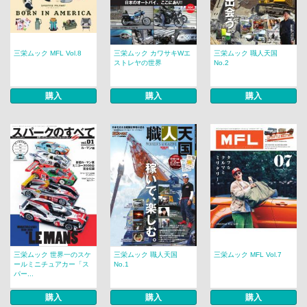
三栄ムック MFL Vol.8
三栄ムック カワサキWエ
三栄ムック 職人天国
ストレヤの世界
No.2
購入
購入
購入
三栄ムック 世界一のスケ
三栄ムック 職人天国
三栄ムック MFL Vol.7
ールミニチュアカー「ス
No.1
パー...
購入
購入
購入