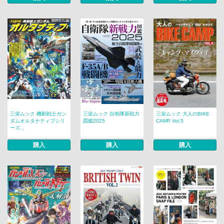
三栄ムック 機動戦士ガン
三栄ムック 自衛隊新戦力
三栄ムック 大人のBIKE
ダムオルタナティブシリ
図鑑2025
CAMP Vol.5
ーズ...
購入
購入
購入