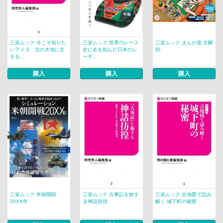
三栄ムック 今こそ知りた
三栄ムック 世界のレース
三栄ムック まんが道 大解
いアイヌ 北の大地に生
史に名を刻んだ日本のレ
剖
きる...
ーサ...
購入
購入
購入
三栄ムック 米朝開戦
三栄ムック 古事記を旅す
三栄ムック 古地図で読み
20XX年
る神話彷徨
解く 城下町の秘密