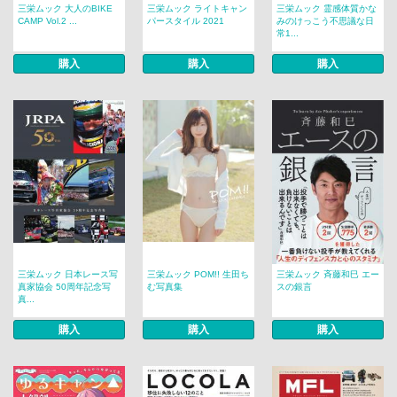
三栄ムック 大人のBIKE
三栄ムック ライトキャン
三栄ムック 霊感体質かな
CAMP Vol.2 ...
パースタイル 2021
みのけっこう不思議な日
常1...
購入
購入
購入
三栄ムック 日本レース写
三栄ムック POM!! 生田ち
三栄ムック 斉藤和巳 エー
真家協会 50周年記念写
む写真集
スの銀言
真...
購入
購入
購入