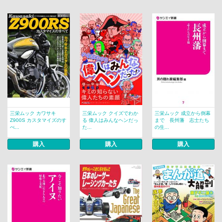
三栄ムック カワサキ
三栄ムック クイズでわか
三栄ムック 成立から倒幕
Z900S カスタマイズのす
る 偉人はみんなヘンだっ
まで 長州藩 志士たち
べ...
た...
の生...
購入
購入
購入