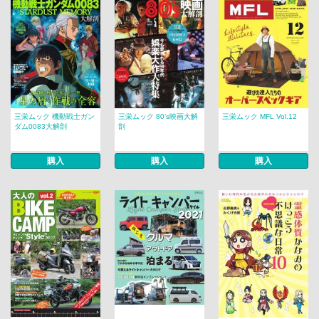
三栄ムック 機動戦士ガン
三栄ムック 80‘s映画大解
三栄ムック MFL Vol.12
ダム0083大解剖
剖
購入
購入
購入