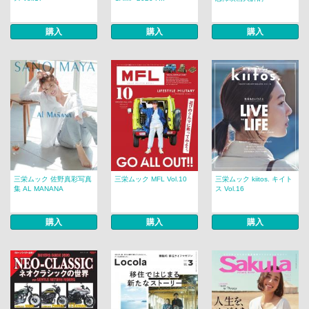
購入
購入
購入
三栄ムック 佐野真彩写真
三栄ムック MFL Vol.10
三栄ムック kiitos. キイト
集 AL MANANA
ス Vol.16
購入
購入
購入