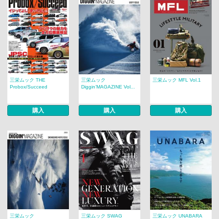
三栄ムック THE
三栄ムック
三栄ムック MFL Vol.1
Probox/Succeed
Diggin’MAGAZINE Vol...
購入
購入
購入
三栄ムック
三栄ムック SWAG
三栄ムック UNABARA