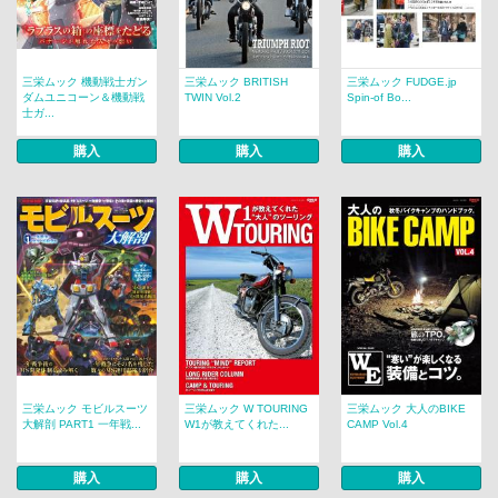
三栄ムック 機動戦士ガン
三栄ムック BRITISH
三栄ムック FUDGE.jp
ダムユニコーン＆機動戦
TWIN Vol.2
Spin-of Bo...
士ガ...
購入
購入
購入
三栄ムック モビルスーツ
三栄ムック W TOURING
三栄ムック 大人のBIKE
大解剖 PART1 一年戦...
W1が教えてくれた...
CAMP Vol.4
購入
購入
購入