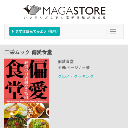
Toggle
navigati
三栄ムック 偏愛食堂
偏愛食堂
全95ページ / 三栄
グルメ・クッキング