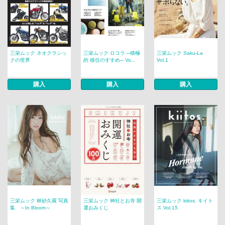
三栄ムック ネオクラシッ
三栄ムック ロコラ ─積極
三栄ムック Saku-La
クの世界
的 移住のすすめ─ Vo...
Vol.1
購入
購入
購入
三栄ムック 林紗久羅 写真
三栄ムック 神社とお寺 開
三栄ムック kiitos. キイト
集 ～In Bloom～
運おみくじ
ス Vol.15