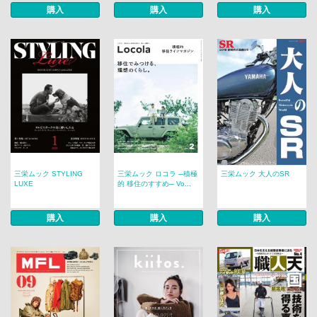
購入
購入
購入
三栄ムック STYLING
三栄ムック ロコラ ─積極
三栄ムック 大人のSR
LUXE
的 移住のすすめ─ Vo...
購入
購入
購入