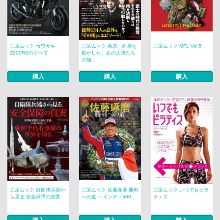
三栄ムック カワサキ
三栄ムック 幕末・維新を
三栄ムック MFL Vol.5
Z900RSのすべて
動かした、あの人物たち
の知...
購入
購入
購入
三栄ムック 自衛隊兵器か
三栄ムック 佐藤琢磨 勝利
三栄ムック いつでもピラ
ら見る 安全保障の真実
への道 ～インディ500...
ティス