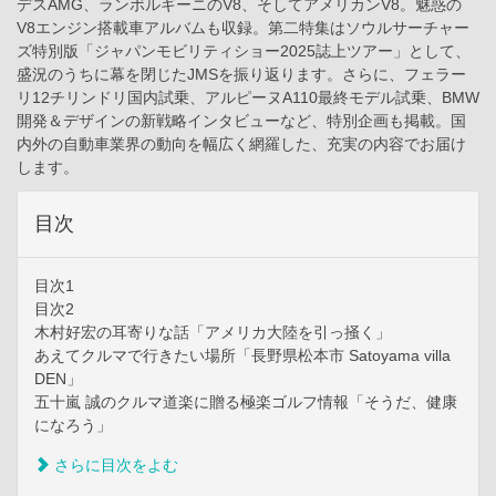
デスAMG、ランボルギーニのV8、そしてアメリカンV8。魅惑の
V8エンジン搭載車アルバムも収録。第二特集はソウルサーチャー
ズ特別版「ジャパンモビリティショー2025誌上ツアー」として、
盛況のうちに幕を閉じたJMSを振り返ります。さらに、フェラー
リ12チリンドリ国内試乗、アルピーヌA110最終モデル試乗、BMW
開発＆デザインの新戦略インタビューなど、特別企画も掲載。国
内外の自動車業界の動向を幅広く網羅した、充実の内容でお届け
します。
目次
目次1
目次2
木村好宏の耳寄りな話「アメリカ大陸を引っ掻く」
あえてクルマで行きたい場所「長野県松本市 Satoyama villa
DEN」
五十嵐 誠のクルマ道楽に贈る極楽ゴルフ情報「そうだ、健康
になろう」
さらに目次をよむ