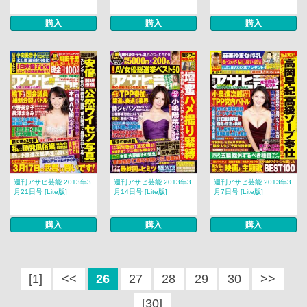
購入
購入
購入
週刊アサヒ芸能 2013年3
週刊アサヒ芸能 2013年3
週刊アサヒ芸能 2013年3
月21日号 [Lite版]
月14日号 [Lite版]
月7日号 [Lite版]
購入
購入
購入
[1]
<<
26
27
28
29
30
>>
[30]