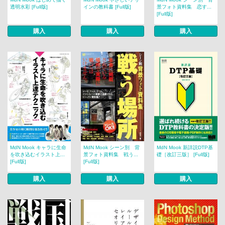
透明水彩 [Full版]
インの教科書 [Full版]
景フォト資料集 恋す...
[Full版]
購入
購入
購入
MdN Mook キャラに生命
MdN Mook シーン別 背
MdN Mook 新詳説DTP基
を吹き込むイラスト上...
景フォト資料集 戦う...
礎［改訂三版］ [Full版]
[Full版]
[Full版]
購入
購入
購入