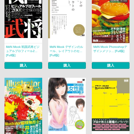
MdN Mook 戦国武将ビジ
MdN Mook デザインのル
MdN Mook Photoshopデ
ュアルプロフィール2...
ール、レイアウトのセ...
ザインメソッ... [Full版]
[Full版]
[Full版]
購入
購入
購入