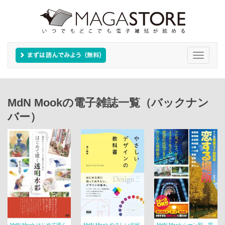
Toggle
navigati
MdN Mookの電子雑誌一覧（バックナン
バー）
MdN Mook はじめて描く
MdN Mook やさしいデザ
MdN Mook シーン別 背