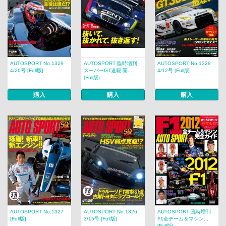
AUTOSPORT No.1329
AUTOSPORT 臨時増刊
AUTOSPORT No.1328
4/26号 [Full版]
スーパーGT速報 開...
4/12号 [Full版]
[Full版]
購入
購入
購入
AUTOSPORT No.1327
AUTOSPORT No.1326
AUTOSPORT 臨時増刊
[Full版]
3/15号 [Full版]
F1全チーム＆マシン...
[Full版]