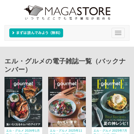
Toggle
navigati
エル・グルメの電子雑誌一覧（バックナ
ンバー）
エル・グルメ 2026年1月
エル・グルメ 2025年11
エル・グルメ 2025年7月