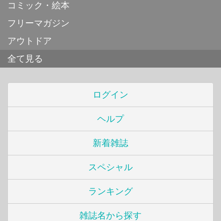
コミック・絵本
フリーマガジン
アウトドア
全て見る
ログイン
ヘルプ
新着雑誌
スペシャル
ランキング
雑誌名から探す