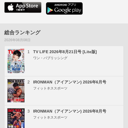
総合ランキング
2026年08月08日
1
TV LIFE 2026年8月21日号 [Lite版]
ワン・パブリッシング
2
IRONMAN（アイアンマン) 2026年6月号
フィットネススポーツ
3
IRONMAN（アイアンマン) 2026年8月号
フィットネススポーツ