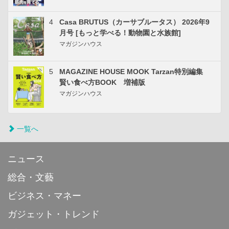
4
Casa BRUTUS（カーサブルータス） 2026年9
月号 [もっと学べる！動物園と水族館]
マガジンハウス
5
MAGAZINE HOUSE MOOK Tarzan特別編集
賢い食べ方BOOK 増補版
マガジンハウス
一覧へ
ニュース
総合・文藝
ビジネス・マネー
ガジェット・トレンド