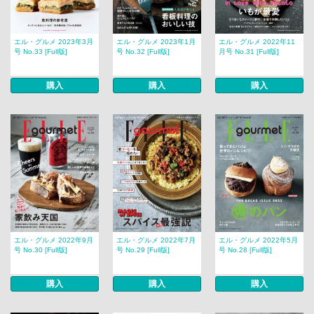
エル・グルメ 2023年3月
エル・グルメ 2023年1月
エル・グルメ 2022年11
号 No.33 [Full版]
号 No.32 [Full版]
月号 No.31 [Full版]
購入
購入
購入
エル・グルメ 2022年9月
エル・グルメ 2022年7月
エル・グルメ 2022年5月
号 No.30 [Full版]
号 No.29 [Full版]
号 No.28 [Full版]
購入
購入
購入