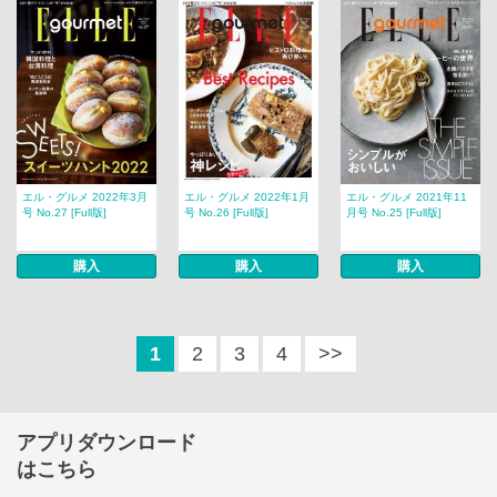
エル・グルメ 2022年3月
エル・グルメ 2022年1月
エル・グルメ 2021年11
号 No.27 [Full版]
号 No.26 [Full版]
月号 No.25 [Full版]
購入
購入
購入
1
2
3
4
>>
アプリダウンロード
はこちら