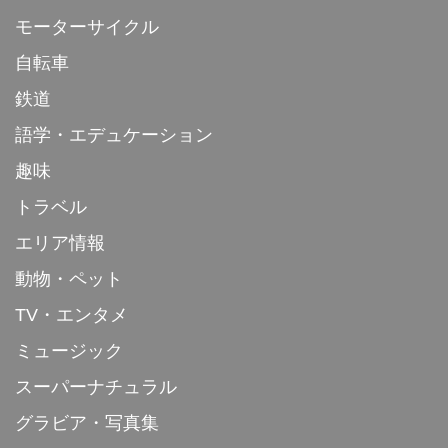
モーターサイクル
自転車
鉄道
語学・エデュケーション
趣味
トラベル
エリア情報
動物・ペット
TV・エンタメ
ミュージック
スーパーナチュラル
グラビア・写真集