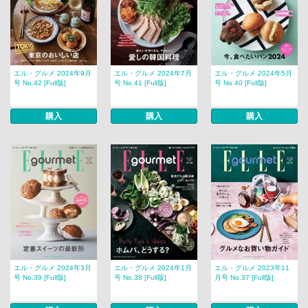
エル・グルメ 2024年9月
エル・グルメ 2024年7月
エル・グルメ 2024年5月
号 No.42 [Full版]
号 No.41 [Full版]
号 No.40 [Full版]
購入
購入
購入
エル・グルメ 2024年3月
エル・グルメ 2024年1月
エル・グルメ 2023年11
号 No.39 [Full版]
号 No.38 [Full版]
月号 No.37 [Full版]