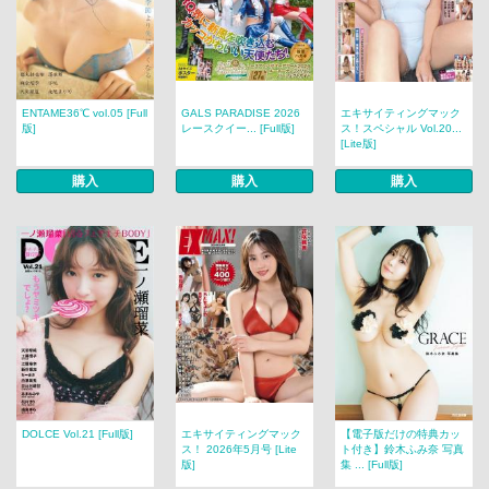
ENTAME36℃ vol.05 [Full
GALS PARADISE 2026
エキサイティングマック
版]
レースクイー... [Full版]
ス！スペシャル Vol.20...
[Lite版]
購入
購入
購入
DOLCE Vol.21 [Full版]
エキサイティングマック
【電子版だけの特典カッ
ス！ 2026年5月号 [Lite
ト付き】鈴木ふみ奈 写真
版]
集 ... [Full版]