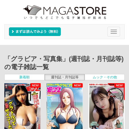
Toggle
navigati
「グラビア・写真集」(週刊誌・月刊誌等)
の電子雑誌一覧
新着順
週刊誌・月刊誌等
ムック・その他
NEW!
NEW!
NEW!