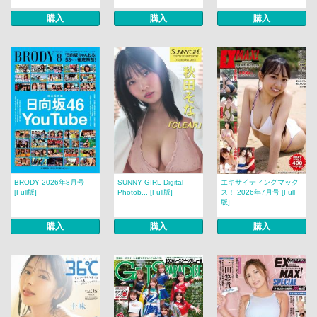
購入
購入
購入
BRODY 2026年8月号
SUNNY GIRL Digital
エキサイティングマック
[Full版]
Photob... [Full版]
ス！ 2026年7月号 [Full
版]
購入
購入
購入