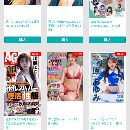
週プレ 2026年8月31日号
週プレPREMIUM 2026上
Weekly Capsule
No.34＆35 [Full版]
半期グラビア傑作選 [Full
ENTAME 202... [Full版]
版]
購入
購入
購入
NEW!
NEW!
NEW!
週刊AG 2026年8月5日・
アサ芸Secret！ vol.99
ギャルパラ・プラス
8月12日合併号 [Special
[Lite版]
Vol.131 2026 Ju... [Full
版]
版]