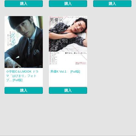
購入
購入
購入
小学館C＆LMOOK ドラ
男優K Vol.1 [Full版]
マ「はぴまり」フォト
ブ... [Full版]
購入
購入