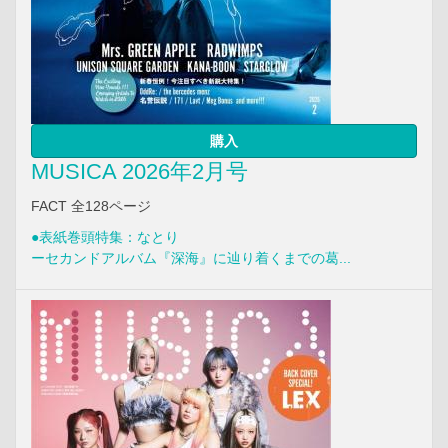
購入
MUSICA 2026年2月号
FACT 全128ページ
●表紙巻頭特集：なとり
ーセカンドアルバム『深海』に辿り着くまでの葛...