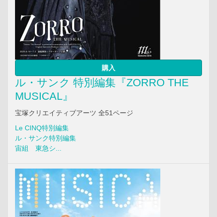
購入
ル・サンク 特別編集『ZORRO THE
MUSICAL』
宝塚クリエイティブアーツ 全51ページ
Le CINQ特別編集
ル・サンク特別編集
宙組 東急シ...