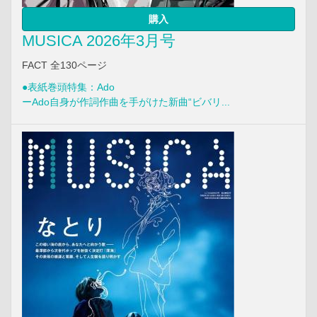
購入
MUSICA 2026年3月号
FACT 全130ページ
●表紙巻頭特集：Ado
ーAdo自身が作詞作曲を手がけた新曲“ビバリ...