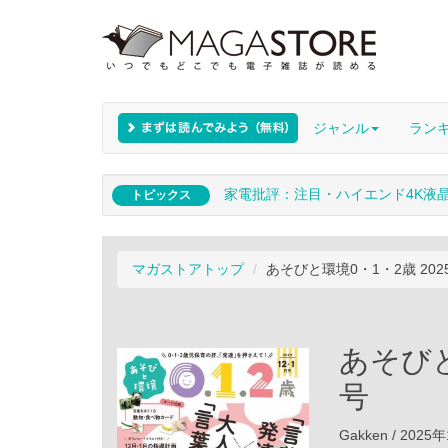
ジャンル
ラン
家電批評：注目・ハイエンド4K液
トピックス
マガストアトップ
あそびと環境0・1・2歳 202
あそびと
号
Gakken / 202