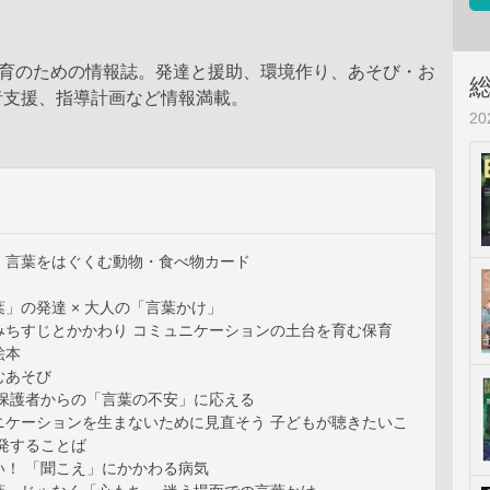
保育のための情報誌。発達と援助、環境作り、あそび・お
者支援、指導計画など情報満載。
2
】言葉をはぐくむ動物・食べ物カード
」の発達 × 大人の「言葉かけ」
みちすじとかかわり コミュニケーションの土台を育む保育
絵本
むあそび
 保護者からの「言葉の不安」に応える
ニケーションを生まないために見直そう 子どもが聴きたいこ
発することば
い！ 「聞こえ」にかかわる病気