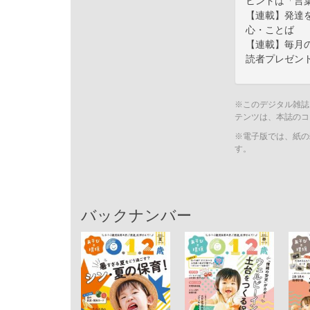
ヒントは「言
【連載】発達を
心・ことば
【連載】毎月の
読者プレゼント 
※このデジタル雑誌
テンツは、本誌のコ
※電子版では、紙の
す。
バックナンバー