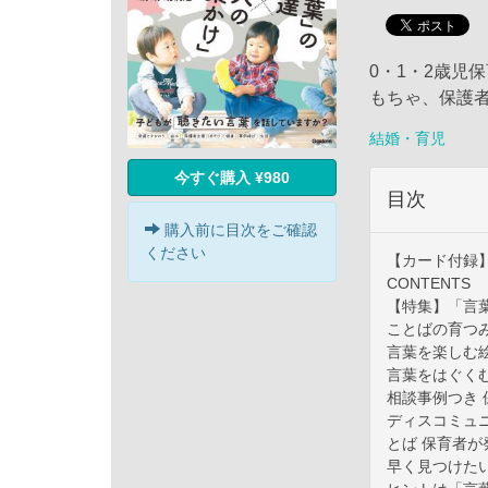
0・1・2歳児
もちゃ、保護
結婚・育児
今すぐ購入 ¥980
目次
購入前に目次をご確認
ください
【カード付録
CONTENTS
【特集】「言葉
ことばの育つ
言葉を楽しむ
言葉をはぐく
相談事例つき
ディスコミュ
とば 保育者が
早く見つけた