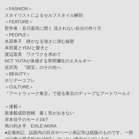
＜FASHION＞
スタイリストによるセルフスタイル解剖
＜FEATURE＞
哲学者・谷川嘉浩に聞く 流されない自分の作り方
＜PEOPLE＞
水原希子 静かなる強さに潜む秘密
本田翼とYOUと愛犬と
渡辺直美 ワクワクを求めて
NCT YUTAが体感する草間彌生のエネルギー
吉沢亮 『国宝』のその先へ
＜BEAUTY＞
ホリデーコフレ
＜CULTURE＞
『アートウィーク東京』で巡る東京のディープなアートワールド
＜連載＞
新連載成田悠輔 書く気がおきない
岸本佳子のモード24/7
男の利き手 EXILE AKIRA
●定価表記、誌面内の目次やページ表記等は紙版のものです。一部
の記事は電子版では対応していない場合がございます。