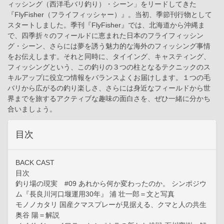
ィッシング（西洋毛バリ釣り）・シーン」をリードしてきた
『FlyFisher（フライフィッシャー）』。当初、季節刊行物として
スタートしました。季刊『FlyFisher』では、北海道から沖縄ま
で、四季折々のフィールドに恵まれた日本のフライフィッシン
グ・シーン、さらには夢を誘う魅力的な海外のフィッシング事情
をお伝えします。それと同時に、タイイング、キャスティング、
フィッシングという、この釣りの３つの柱となるテクニックのス
キルアップに役立つ情報をバランスよくお届けします。１つの毛
バリから広がるの釣り楽しさ、さらには身近なフィールドから世
界までを旅するアクティブな趣味の面白さを、ぜひ一緒に分かち
合いましょう。
目次
BACK CAST
目次
釣り場の現実 #09 あれから何か変わったのか。 シンポジウ
ム『長良川河口堰運用30年』 浦 壮一郎＝文と写真
モノノカタリ 国産クマスプレーが見据える、クマと人の共生
奥谷 陽＝解説