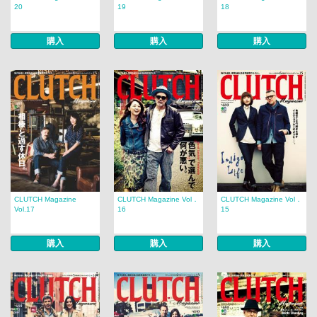
20
19
18
購入
購入
購入
CLUTCH Magazine
CLUTCH Magazine Vol．
CLUTCH Magazine Vol．
Vol.17
16
15
購入
購入
購入