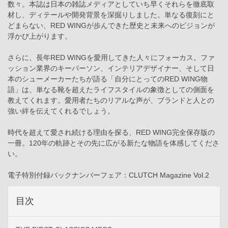
数々。本誌は日本の雑誌メディアとしていち早くそれらを徹底取
材し、ディテールや開発背景を深掘りしました。単なる復刻にと
どまらない、RED WINGが歩んできた歴史と未来へのビジョンが
浮かび上がります。
さらに、長年RED WINGを愛用してきた人々にフォーカス。ファ
ッション業界のキーパーソン、インテリアデザイナー、そして日
本のシューメーカーたちが語る「自分にとってのRED WING物
語」は、単なる靴を超えたライフスタイルの象徴としての側面を
教えてくれます。愛用者たちのリアルな声が、ブランドと人との
強い絆を伝えてくれるでしょう。
時代を超えて愛され続ける理由を探る、RED WING完全保存版の
一冊。120年の軌跡とその先に広がる新たな物語を体感してくださ
い。
電子特別付録バックナンバーフェア：CLUTCH Magazine Vol.2
目次