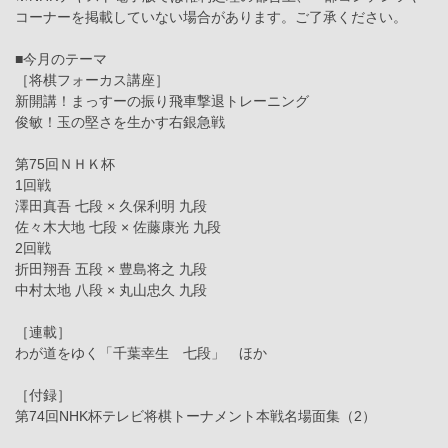
コーナーを掲載していない場合があります。ご了承ください。
■今月のテーマ
［将棋フォーカス講座］
新開講！まっすーの振り飛車撃退トレーニング
俊敏！玉の堅さを生かす右銀急戦
第75回ＮＨＫ杯
1回戦
澤田真吾 七段 × 久保利明 九段
佐々木大地 七段 × 佐藤康光 九段
2回戦
折田翔吾 五段 × 豊島将之 九段
中村太地 八段 × 丸山忠久 九段
［連載］
わが道をゆく「千葉幸生 七段」 ほか
［付録］
第74回NHK杯テレビ将棋トーナメント本戦名場面集（2）