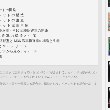
ャットの開発
ャ ッ ト の 構 造
ャ ッ ト の 生 産
ャ ッ ト 派 生 車 輌
戦車駆逐車・M10 戦車駆逐車の開発
 逐 車 の 構 造 と 生 産
砲搭載型と M36 戦車駆逐車の構造と生産
と M36 シ リ ー ズ
ニュアルから見るディテール
集
には目次に記載されているコンテンツが含まれています。それ以外のコン
ンテンツであっても含まれていません のでご注意ください。
雑誌と内容が一部異なる場合や、掲載されないページがある場合がありま