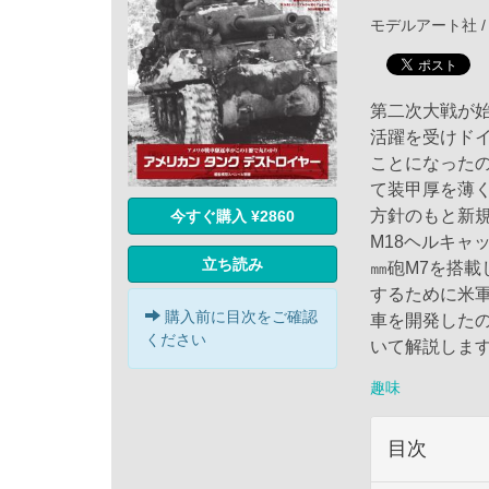
モデルアート社 / 
第二次大戦が
活躍を受けド
ことになったの
て装甲厚を薄
方針のもと新規設
今すぐ購入 ¥2860
M18ヘルキャ
立ち読み
㎜砲M7を搭載
するために米軍
購入前に目次をご確認
車を開発した
ください
いて解説しま
趣味
目次