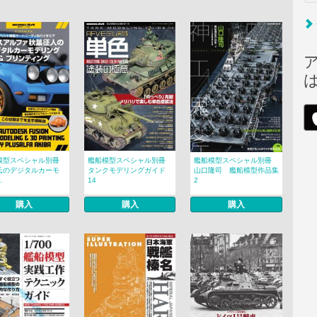
模型スペシャル別冊
艦船模型スペシャル別冊
艦船模型スペシャル別冊
氏のデジタルカーモ
タンクモデリングガイド
山口隆司 艦船模型作品集
.
14
2
購入
購入
購入