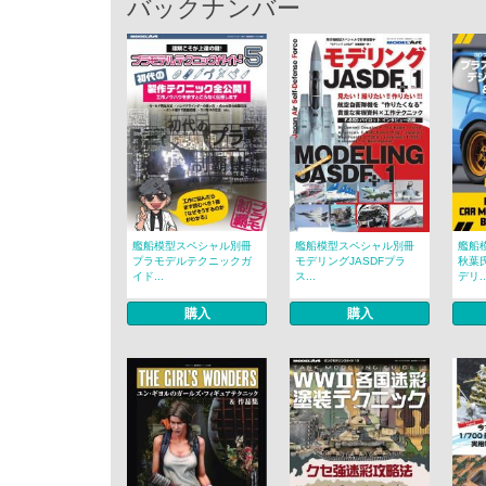
バックナンバー
艦船模型スペシャル別冊
艦船模型スペシャル別冊
艦船
プラモデルテクニックガ
モデリングJASDFプラ
秋葉
イド...
ス...
デリ..
購入
購入