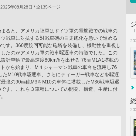
2025年08月28日 / 全135ページ
始まると、アメリカ陸軍はドイツ軍の電撃戦での戦車の
イツ戦車に対抗する対戦車砲の自走砲化を急いで進める
2
です。360度旋回可能な砲塔を装備し、機動性を重視し
くしたのがアメリカ軍の戦車駆逐車の特徴でした。この
計車輌で最高速度80km/hを出せる 76㎜M1A1搭載の
ットから始まり、M４シャーマン戦車の車台を流用し76
したM10戦車駆逐車、さらにティーガー戦車などを駆逐
最強の90㎜砲M3をM10の車体に搭載したM36戦車駆逐
のです。これら３車種についての開発、構造、生産に付
す。
2