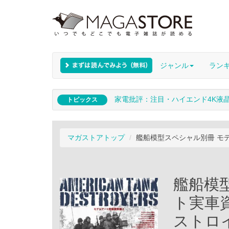
ジャンル
ラン
家電批評：注目・ハイエンド4K液
トピックス
マガストアトップ
艦船模型スペシャル別冊 モデ
艦船模
ト実車資
ストロ