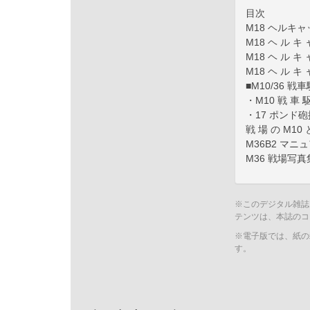
目次
M18 ヘルキ
M18 ヘ ル キ 
M18 ヘ ル キ 
M18 ヘ ル キ 
■M10/36 
・M10 戦 車 駆
・17 ポンド
戦 場 の M10 
M36B2 マ
M36 戦場写真
※このデジタル雑誌
テンツは、本誌のコ
※電子版では、紙の
す。