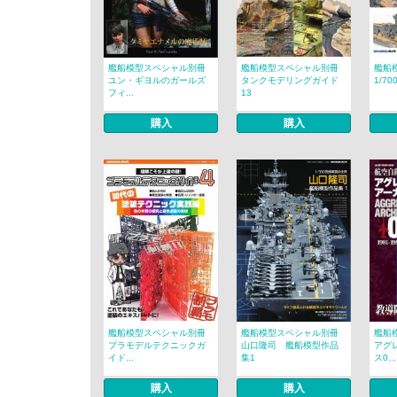
艦船模型スペシャル別冊
艦船模型スペシャル別冊
艦船
ユン・ギヨルのガールズ
タンクモデリングガイド
1/7
フィ...
13
購入
購入
艦船模型スペシャル別冊
艦船模型スペシャル別冊
艦船
プラモデルテクニックガ
山口隆司 艦船模型作品
アグ
イド...
集1
ス0...
購入
購入