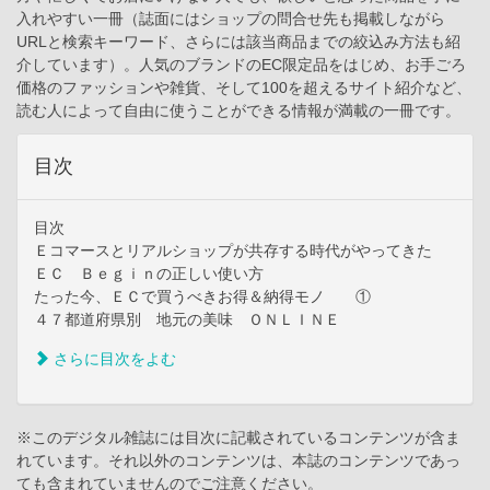
入れやすい一冊（誌面にはショップの問合せ先も掲載しながら
URLと検索キーワード、さらには該当商品までの絞込み方法も紹
介しています）。人気のブランドのEC限定品をはじめ、お手ごろ
価格のファッションや雑貨、そして100を超えるサイト紹介など、
読む人によって自由に使うことができる情報が満載の一冊です。
目次
目次
Ｅコマースとリアルショップが共存する時代がやってきた
ＥＣ Ｂｅｇｉｎの正しい使い方
たった今、ＥＣで買うべきお得＆納得モノ ①
４７都道府県別 地元の美味 ＯＮＬＩＮＥ
さらに目次をよむ
※このデジタル雑誌には目次に記載されているコンテンツが含ま
れています。それ以外のコンテンツは、本誌のコンテンツであっ
ても含まれていませんのでご注意ください。