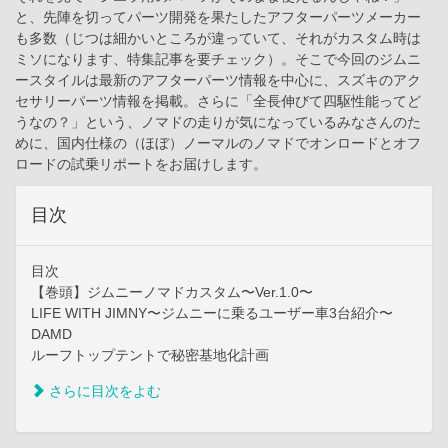
と、先陣を切ってパーツ開発を果たしたアフターパーツメーカー
も多数（じつは細かいところが違っていて、それがカスタム時は
ミソになります、特集記事を要チェック）。そこで今回のジムニ
ースタイルは最新のアフターパーツ情報を中心に、スズキのアク
セサリーパーツ情報を掲載。さらに「全長伸びて四駆性能ってど
うなの？」という、ノマドの走りが気になっているみなさんのた
めに、国内仕様の（ほぼ）ノーマルのノマドでオンロードとオフ
ロードの試乗リポートをお届けします。
目次
目次
【巻頭】ジムニーノマドカスタム〜Ver.1.0〜
LIFE WITH JIMNY〜ジムニーに乗るユーザー車3台紹介〜
DAMD
ルーフトップテントで秘密基地化計画
さらに目次をよむ