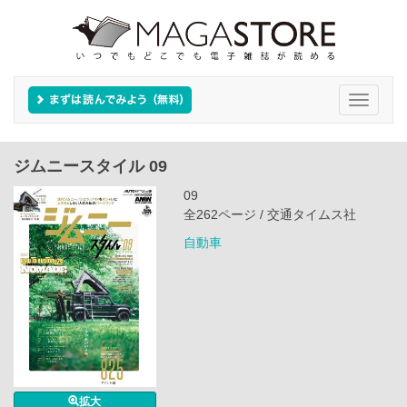
Toggle
navigati
ジムニースタイル 09
09
全262ページ / 交通タイムス社
自動車
拡大