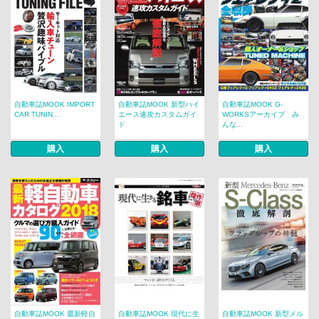
自動車誌MOOK IMPORT
自動車誌MOOK 新型ハイ
自動車誌MOOK G-
CAR TUNIN...
エース速攻カスタムガイ
WORKSアーカイブ み
ド
んな...
購入
購入
購入
自動車誌MOOK 最新軽自
自動車誌MOOK 現代に生
自動車誌MOOK 新型メル