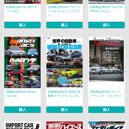
自動車誌MOOK GRのす
自動車誌MOOK アルファ
自動車誌MOOK TOYOTA
べて Vol.2
ード＆ヴェルファイアカ
PRIUSカスタム...
ス...
購入
購入
購入
自動車誌MOOK Maniax
自動車誌MOOK 世界の自
自動車誌MOOK ヤング・
Cars Vol....
動車オールアルバム 20...
クラシック・メルセデス
購入
購入
購入