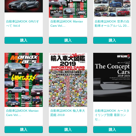
自動車誌MOOK GRのす
自動車誌MOOK Maniax
自動車誌MOOK 世界の自
べて Vol.4
Cars Vol....
動車オールアルバム 20...
購入
購入
購入
自動車誌MOOK Maniax
自動車誌MOOK 輸入車大
自動車誌MOOK カースタ
Cars Vol....
図鑑 2019
イリング別冊 最新コン
セ...
購入
購入
購入