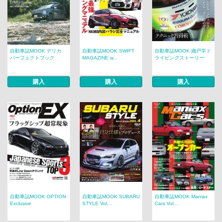
自動車誌MOOK デリカ
自動車誌MOOK SWIFT
自動車誌MOOK 織戸学ド
パーフェクトブック
MAGAZINE w...
ライビングストーリー
購入
購入
購入
自動車誌MOOK OPTION
自動車誌MOOK SUBARU
自動車誌MOOK Maniax
Exclusive
STYLE Vol...
Cars Vol....