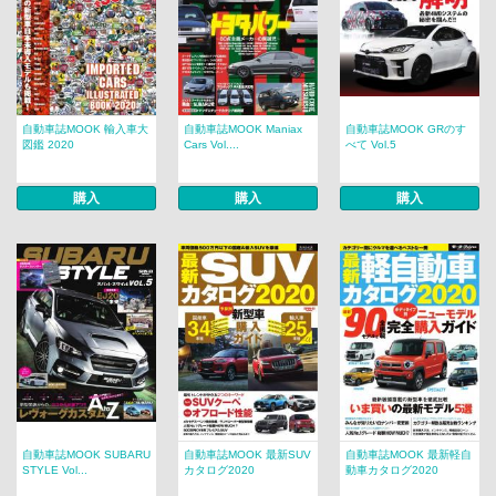
自動車誌MOOK 輸入車大
自動車誌MOOK Maniax
自動車誌MOOK GRのす
図鑑 2020
Cars Vol....
べて Vol.5
購入
購入
購入
自動車誌MOOK SUBARU
自動車誌MOOK 最新SUV
自動車誌MOOK 最新軽自
STYLE Vol...
カタログ2020
動車カタログ2020