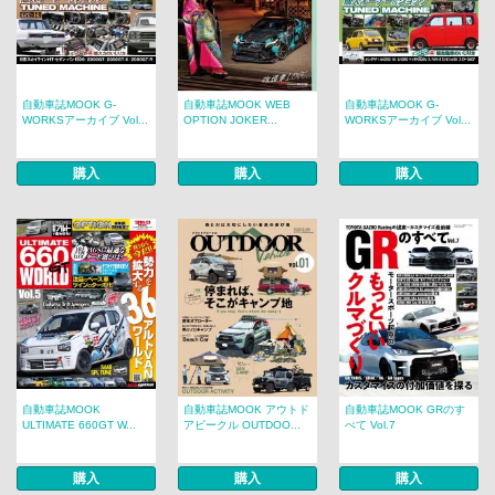
自動車誌MOOK G-
自動車誌MOOK WEB
自動車誌MOOK G-
WORKSアーカイブ Vol...
OPTION JOKER...
WORKSアーカイブ Vol...
購入
購入
購入
自動車誌MOOK
自動車誌MOOK アウトド
自動車誌MOOK GRのす
ULTIMATE 660GT W...
アビークル OUTDOO...
べて Vol.7
購入
購入
購入