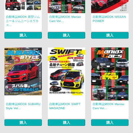
自動車誌MOOK 新型ジム
自動車誌MOOK Maniax
自動車誌MOOK NISSAN
ニー＆ジムニーシエラカ
Cars Vol....
POWER
ス...
購入
購入
購入
自動車誌MOOK SUBARU
自動車誌MOOK SWIFT
自動車誌MOOK Maniax
Style Vol...
MAGAZINE
Cars Vol....
購入
購入
購入