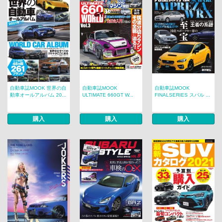
自動車誌MOOK 世界の自
自動車誌MOOK
自動車誌MOOK
動車オールアルバム 20...
ULTIMATE 660GT W...
FINALSERIES スバル ...
購入
購入
購入