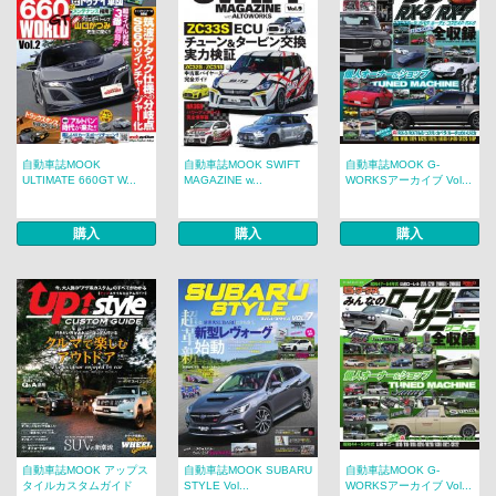
自動車誌MOOK
自動車誌MOOK SWIFT
自動車誌MOOK G-
ULTIMATE 660GT W...
MAGAZINE w...
WORKSアーカイブ Vol...
購入
購入
購入
自動車誌MOOK アップス
自動車誌MOOK SUBARU
自動車誌MOOK G-
タイルカスタムガイド
STYLE Vol...
WORKSアーカイブ Vol...