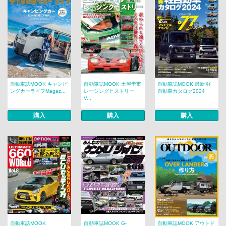
自動車誌MOOK キャンピ
自動車誌MOOK 土屋圭市
自動車誌MOOK 最新 軽
ングカーライフMagaz...
レーシングヒストリー
自動車カタログ2024
V...
購入
購入
購入
自動車誌MOOK
自動車誌MOOK G-
自動車誌MOOK アウトド