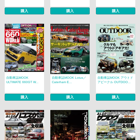
購入
購入
購入
自動車誌MOOK
自動車誌MOOK Lotus／
自動車誌MOOK アウトド
ULTIMATE 660GT W...
Caterham E...
アビークル OUTDOO...
購入
購入
購入