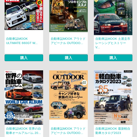
自動車誌MOOK
自動車誌MOOK アウトド
自動車誌MOOK 土屋圭市
ULTIMATE 660GT W...
アビークル OUTDOO...
レーシングヒストリー
V...
購入
購入
購入
自動車誌MOOK 世界の自
自動車誌MOOK アウトド
自動車誌MOOK 最新軽自
動車オールアルバム 20...
アビークル OUTDOO...
動車カタログ2023