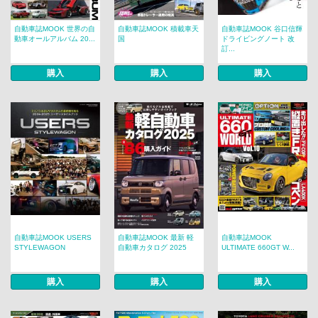
自動車誌MOOK 世界の自
自動車誌MOOK 積載車天
自動車誌MOOK 谷口信輝
動車オールアルバム 20...
国
ドライビングノート 改
訂...
購入
購入
購入
自動車誌MOOK USERS
自動車誌MOOK 最新 軽
自動車誌MOOK
STYLEWAGON
自動車カタログ 2025
ULTIMATE 660GT W...
購入
購入
購入