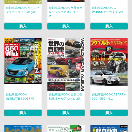
自動車誌MOOK キャンピ
自動車誌MOOK 土屋圭市
自動車誌MOOK G-
ングカーライフMagaz...
レーシングヒストリー
WORKSアーカイブ Vol...
V...
購入
購入
購入
自動車誌MOOK
自動車誌MOOK 世界の自
自動車誌MOOK ABARTH
ULTIMATE 660GT W...
動車オールアルバム 20...
500／595／6...
購入
購入
購入