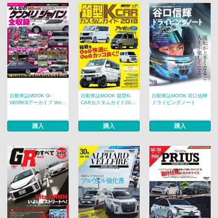
自動車誌MOOK G-
自動車誌MOOK 箱型K-
自動車誌MOOK 谷口信輝
WORKSアーカイブ Vol...
CARカスタムガイド20...
ドライビングノート
購入
購入
購入