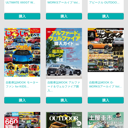
ULTIMATE 660GT W...
WORKSアーカイブ Vol...
アビークル OUTDOO...
購入
購入
購入
自動車誌MOOK モーター
自動車誌MOOK アルファ
自動車誌MOOK G-
ファン for KIDS...
ード＆ヴェルファイア購
WORKSアーカイブ Vol...
入...
購入
購入
購入