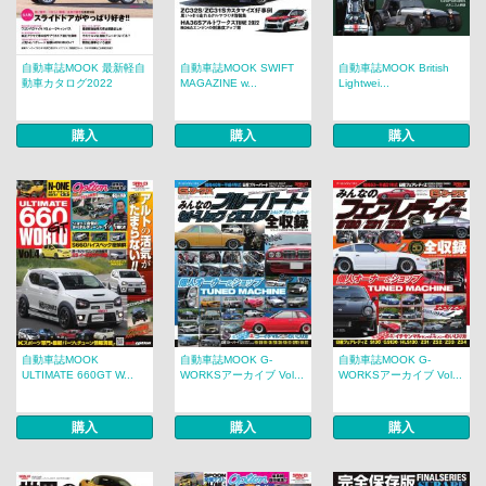
自動車誌MOOK 最新軽自
自動車誌MOOK SWIFT
自動車誌MOOK British
動車カタログ2022
MAGAZINE w...
Lightwei...
購入
購入
購入
自動車誌MOOK
自動車誌MOOK G-
自動車誌MOOK G-
ULTIMATE 660GT W...
WORKSアーカイブ Vol...
WORKSアーカイブ Vol...
購入
購入
購入