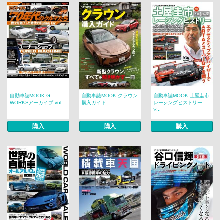
自動車誌MOOK G-
自動車誌MOOK クラウン
自動車誌MOOK 土屋圭市
WORKSアーカイブ Vol...
購入ガイド
レーシングヒストリー
V...
購入
購入
購入