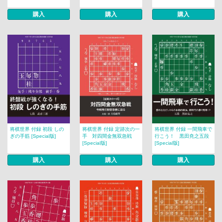
購入
購入
購入
将棋世界 付録 初段 しの
将棋世界 付録 定跡次の一
将棋世界 付録 一間飛車で
ぎの手筋 [Special版]
手 対四間金無双急戦
行こう！ 黒田尭之五段
[Special版]
[Special版]
購入
購入
購入