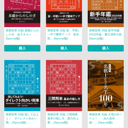
将棋世界 付録 基礎からの
将棋世界 付録 新・手堅い
将棋世界 付録 新手年鑑
しのぎ 金子タカシ
一手で勝率アップ 長谷
2025年版 勝又清和七段
[Special版]
部... [Special版]
[Special版]
購入
購入
購入
将棋世界 付録 指してみよ
将棋世界 付録 三間飛車
将棋世界 付録 大増128ペ
う！ ダイレクト向かい
基本の指し方 棋力向上
ージ！ 〈永久保存
飛... [Special版]
委... [Special版]
版〉... [Special版]