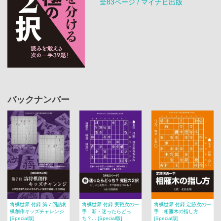
全83ページ / マイナビ出版
バックナンバー
将棋世界 付録 第７回詰将
将棋世界 付録 実戦次の一
将棋世界 付録 定跡次の一
棋創作キッズチャレンジ
手 新・迷ったらどっ
手 相雁木の指し方
[Special版]
ち？... [Special版]
[Special版]