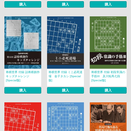
購入
購入
購入
将棋世界 付録 詰将棋創作
将棋世界 付録 ミニ必死道
将棋世界 付録 初段常識の
キッズチャレンジ
場 金子タカシ [Special
手筋III 及川拓馬七段
[Special版]
版]
[Special版]
購入
購入
購入