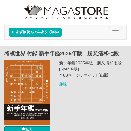
Toggle
navigati
将棋世界 付録 新手年鑑2025年版 勝又清和七段
新手年鑑2025年版 勝又清和七段
[Special版]
全83ページ / マイナビ出版
趣味
拡大