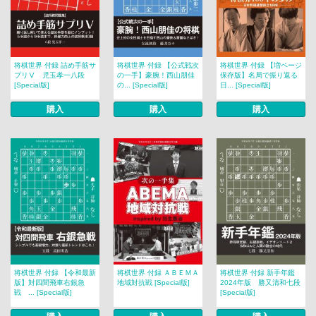
将棋世界 付録 詰め手筋サ
将棋世界 付録 【公式戦次
将棋世界 付録 【増ページ
プリⅤ 児玉孝一八段
の一手】豪腕！西山朋佳
保存版】名局で振り返る
[Special版]
の... [Special版]
日... [Special版]
購入
購入
購入
将棋世界 付録 【令和最新
将棋世界 付録 ＡＢＥＭＡ
将棋世界 付録 新手年鑑
版】対四間飛車右銀急
地域対抗戦 [Special版]
2024年版 勝又清和七段
戦 ... [Special版]
[Special版]