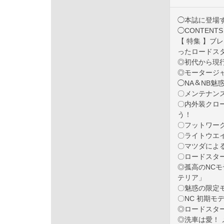
◯本誌に登場
◯CONTENTS
【 特集 】
ったロードス
◎初代から現
◎モータージ
◯NA＆NB魅
〇メンテナン
〇内外装クロ
う！
〇フットワー
〇ライトウエ
〇マツダによ
〇ロードスタ
◎孤高のNC
テリア」
〇魅惑の限定モデ
〇NC 初期モ
◎ロードスタ
◎洗車は愛！