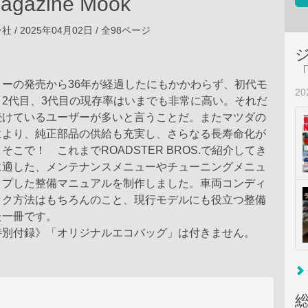
Magazine Mook
/ 2025年04月02日 / 全98ページ
ーの発売から36年が経過したにもかかわらず、初代モ
2
2代目、3代目の現存率はいまでも非常に高い。それだ
続けているユーザーが多いと言うことだ。またマツダの
により、純正部品の供給も充実し、さらなる長寿命化が
そこで！ これまでROADSTER BROS.で紹介してき
に適した、メンテナンスメニューやチューニングメニュ
ップした整備マニュアルを制作しました。車両コンディ
ック方法はもちろんのこと、現行モデルにも役立つ整備
た一冊です。
特別付録》「オリジナルエコバッグ」は付きません。