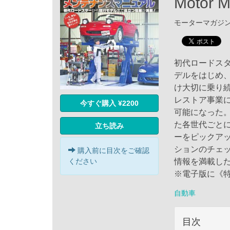
Motor 
モーターマガジン社 
初代ロードスタ
デルをはじめ、
け大切に乗り
レストア事業
今すぐ購入 ¥2200
可能になった。
た各世代ごと
立ち読み
ーをピックア
ションのチェ
購入前に目次をご確認
情報を満載し
ください
※電子版に《
自動車
目次