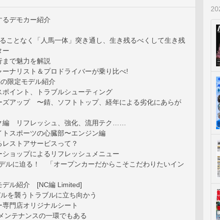
2
するデモカー紹介
ブレることなく「人馬一体」突き通し、生き残るべくして生き残
ター
行まで魅力を解説
ャーナリスト＆プロドライバーが乗り比べ!
惑の限定モデル紹介
スポイント、トラブルシューティング
ーズアップ 〜錆、ソフトトップ、経年による劣化にあらが
ク編 リフレッシュ、強化、流用テク……
イトスポーツの心臓部〜エンジン編
るレストアサービスって？
ーショップによるリフレッシュメニュー
モデルに迫る！ 「オープンカーだからこそこだわりたいイン
ル紹介 [NC編 Limited]
デルを襲うトラブルに立ち向かう
ー専門店オリジナルシート
 メンテナンスの一環でもある