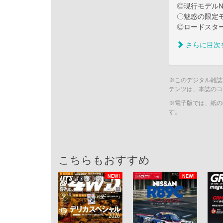
◎現行モデルN
〇魅惑の限定
◎ロードスタ
さらに目次
※このデジタル雑誌
テンツは、本誌のコ
※電子版では、紙の
す。
こちらもおすすめ
NEW!
NEW!